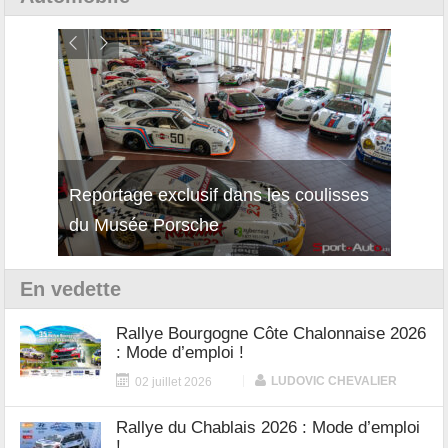
Reportage exclusif dans les coulisses
Décou
du Musée Porsche
12Cil
En vedette
Rallye Bourgogne Côte Chalonnaise 2026
: Mode d’emploi !
|
LUDOVIC CHEVALIER
02 juillet 2026
Rallye du Chablais 2026 : Mode d’emploi
!