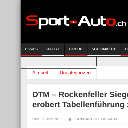
ESSAIS
RALLYE
CIRCUIT
SLALOM/CÔTE
D
COURSE DE CÔTE AYENT-ANZERE 2026
Accueil
Uncategorized
DTM – Rockenfeller Sieg
erobert Tabellenführung
Date:
20 août 2017
|
JEAN-BAPTISTE LASSAUX