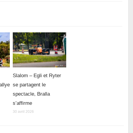
Slalom – Egli et Ryter
allye
se partagent le
spectacle, Bralla
s’affirme
30 avril 2026