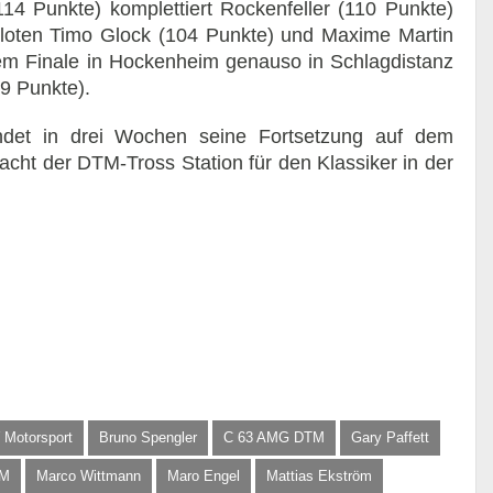
14 Punkte) komplettiert Rockenfeller (110 Punkte)
iloten Timo Glock (104 Punkte) und Maxime Martin
em Finale in Hockenheim genauso in Schlagdistanz
9 Punkte).
det in drei Wochen seine Fortsetzung auf dem
cht der DTM-Tross Station für den Klassiker in der
Motorsport
Bruno Spengler
C 63 AMG DTM
Gary Paffett
TM
Marco Wittmann
Maro Engel
Mattias Ekström