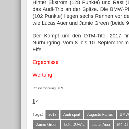
Hinter Ekström (128 Punkte) und Rast (1
das Audi-Trio an der Spitze. Die BMW-P
(102 Punkte) liegen sechs Rennen vor d
wie Lucas Auer und Jamie Green (beide 9
Der Kampf um den DTM-Titel 2017 fin
Nürburgring. Vom 8. bis 10. September ma
Eifel.
Ergebnisse
Wertung
Pressemitteilung DTM
]]>
Tags:
2017
Audi sport
Augusto Farfus
BMW 
Jamie Green
Loïc DUVAL
Lucas Auer
M4 D