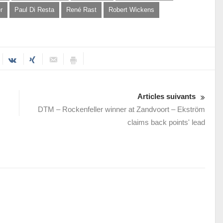
r
Paul Di Resta
René Rast
Robert Wickens
Articles suivants
DTM – Rockenfeller winner at Zandvoort – Ekström
claims back points' lead