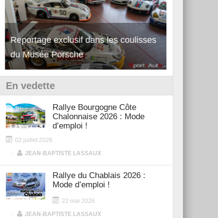
Reportage exclusif dans les coulisses
Découverte de la nouvelle Ferrari
Essai – Po
du Musée Porsche
12Cilindri Manuale
Shift
En vedette
Rallye Bourgogne Côte
Chalonnaise 2026 : Mode
d’emploi !
02 juillet 2026
|
JEAN-BAPTISTE LASSAUX
Rallye du Chablais 2026 :
Mode d’emploi !
22 mai 2026
|
JEAN-BAPTISTE LASSAUX