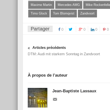
Maxime Martin
Mercedes AMG
Mike Rockenfelle
Timo Glock
Tom Blomqvist
Zandvoort
Partager
0
0
0
0
Articles précédents
DTM: Audi mit starkem Sonntag in Zandvoort
À propos de l'auteur
Jean-Baptiste Lassaux