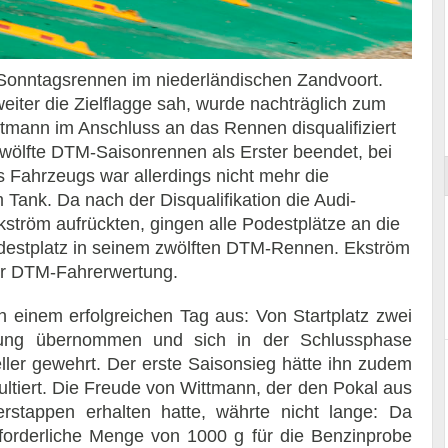
 Sonntagsrennen im niederländischen Zandvoort.
eiter die Zielflagge sah, wurde nachträglich zum
ort
ittmann im Anschluss an das Rennen disqualifiziert
ölfte DTM-Saisonrennen als Erster beendet, bei
 Fahrzeugs war allerdings nicht mehr die
ank. Da nach der Disqualifikation die Audi-
ström aufrückten, gingen alle Podestplätze an die
 Podestplatz in seinem zwölften DTM-Rennen. Ekström
er DTM-Fahrerwertung.
 einem erfolgreichen Tag aus: Von Startplatz zwei
hrung übernommen und sich in der Schlussphase
ller gewehrt. Der erste Saisonsieg hätte ihn zudem
ultiert. Die Freude von Wittmann, der den Pokal aus
stappen erhalten hatte, währte nicht lange: Da
forderliche Menge von 1000 g für die Benzinprobe