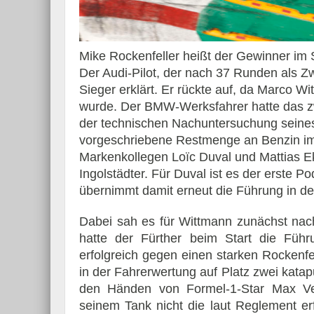
Mike Rockenfeller heißt der Gewinner im
Der Audi-Pilot, der nach 37 Runden als Zw
Essai – Morgan Supersp
Sieger erklärt. Er rückte auf, da Marco W
wurde. Der BMW-Werksfahrer hatte das zw
der technischen Nachuntersuchung seines
vorgeschriebene Restmenge an Benzin im T
Markenkollegen Loïc Duval und Mattias Ek
Ingolstädter. Für Duval ist es der erste
übernimmt damit erneut die Führung in d
Dabei sah es für Wittmann zunächst nach
hatte der Fürther beim Start die Fü
erfolgreich gegen einen starken Rockenfe
in der Fahrerwertung auf Platz zwei katap
den Händen von Formel-1-Star Max Ver
seinem Tank nicht die laut Reglement er