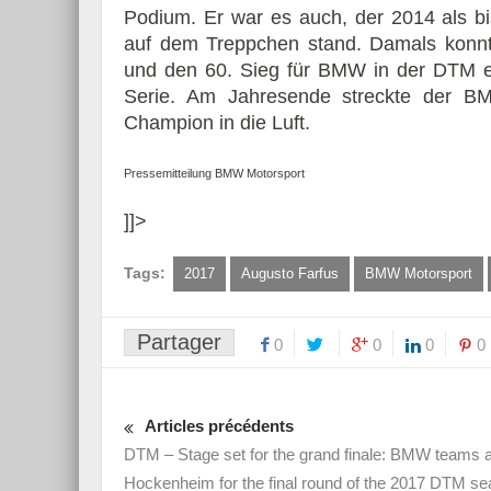
Podium. Er war es auch, der 2014 als b
auf dem Treppchen stand. Damals konnt
und den 60. Sieg für BMW in der DTM ein
Serie. Am Jahresende streckte der 
Champion in die Luft.
Pressemitteilung BMW Motorsport
]]>
Tags:
2017
Augusto Farfus
BMW Motorsport
Partager
0
0
0
0
Articles précédents
DTM – Stage set for the grand finale: BMW teams a
Hockenheim for the final round of the 2017 DTM s