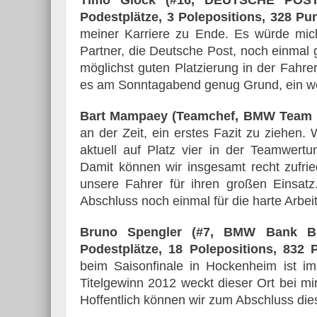
Timo Glock (#16, DEUTSCHE POS
Podestplätze, 3 Polepositions, 328 Pun
meiner Karriere zu Ende. Es würde mic
Partner, die Deutsche Post, noch einmal 
möglichst guten Platzierung in der Fahre
es am Sonntagabend genug Grund, ein wen
Bart Mampaey (Teamchef, BMW Team
an der Zeit, ein erstes Fazit zu ziehen.
aktuell auf Platz vier in der Teamwert
Damit können wir insgesamt recht zufr
unsere Fahrer für ihren großen Einsat
Abschluss noch einmal für die harte Arbei
Bruno Spengler (#7, BMW Bank 
Podestplätze, 18 Polepositions, 832 Pu
beim Saisonfinale in Hockenheim ist 
Titelgewinn 2012 weckt dieser Ort bei m
Hoffentlich können wir zum Abschluss die