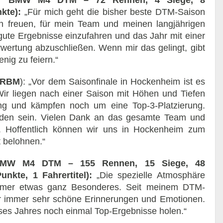
T BMW M4 DTM – 72 Rennen, 4 Siege, 8
kte):
„Für mich geht die bisher beste DTM-Saison
h freuen, für mein Team und meinen langjährigen
gute Ergebnisse einzufahren und das Jahr mit einer
rwertung abzuschließen. Wenn mir das gelingt, gibt
ig zu feiern.“
 RBM
): „Vor dem Saisonfinale in Hockenheim ist es
 Wir liegen nach einer Saison mit Höhen und Tiefen
ung und kämpfen noch um eine Top-3-Platzierung.
ieden sein. Vielen Dank an das gesamte Team und
z. Hoffentlich können wir uns in Hockenheim zum
t belohnen.“
BMW M4 DTM – 155 Rennen, 15 Siege, 48
nkte, 1 Fahrertitel):
„Die spezielle Atmosphäre
immer etwas ganz Besonderes. Seit meinem DTM-
ir immer sehr schöne Erinnerungen und Emotionen.
ses Jahres noch einmal Top-Ergebnisse holen.“