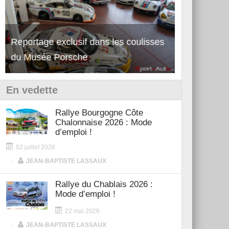
Reportage exclusif dans les coulisses
Découverte de la nouvelle Ferrari
Essai – Po
du Musée Porsche
12Cilindri Manuale
Shift
En vedette
Rallye Bourgogne Côte
Chalonnaise 2026 : Mode
d’emploi !
02 juillet 2026
|
JEAN-BAPTISTE LASSAUX
Rallye du Chablais 2026 :
Mode d’emploi !
22 mai 2026
|
JEAN-BAPTISTE LASSAUX