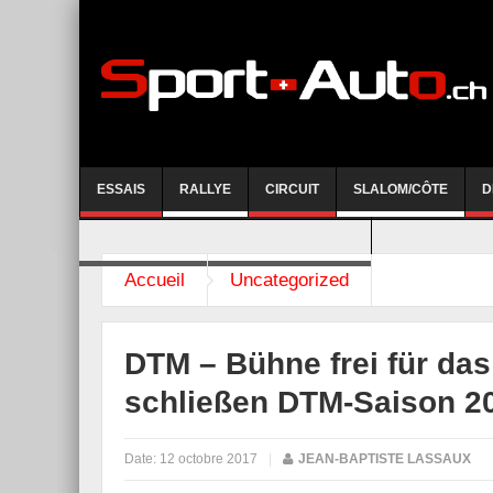
ESSAIS
RALLYE
CIRCUIT
SLALOM/CÔTE
D
COURSE DE CÔTE AYENT-ANZERE 2026
Accueil
Uncategorized
DTM – Bühne frei für da
schließen DTM-Saison 2
Date:
12 octobre 2017
|
JEAN-BAPTISTE LASSAUX