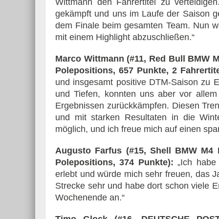
Wittmann den Fahrertitel zu verteidigen
gekämpft und uns im Laufe der Saison ge
dem Finale beim gesamten Team. Nun we
mit einem Highlight abzuschließen.“
Marco Wittmann (#11, Red Bull BMW M4
Polepositions, 657 Punkte, 2 Fahrertite
und insgesamt positive DTM-Saison zu E
und Tiefen, konnten uns aber vor allem 
Ergebnissen zurückkämpfen. Diesen Trend
und mit starken Resultaten in die Wint
möglich, und ich freue mich auf einen sp
Augusto Farfus (#15, Shell BMW M4 
Polepositions, 374 Punkte):
„Ich habe 
erlebt und würde mich sehr freuen, das 
Strecke sehr und habe dort schon viele Er
Wochenende an.“