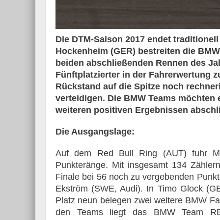
Die DTM-Saison 2017 endet traditionell
Hockenheim (GER) bestreiten die B
Essai – Morgan Supersp
beiden abschließenden Rennen des Ja
Fünftplatzierter in der Fahrerwertung 
Rückstand auf die Spitze noch rechner
verteidigen. Die BMW Teams möchten ei
weiteren positiven Ergebnissen abschl
Die Ausgangslage:
Auf dem Red Bull Ring (AUT) fuhr Ma
Punkteränge. Mit insgesamt 134 Zählern
Finale bei 56 noch zu vergebenden Punkt
Ekström (SWE, Audi). In Timo Glock (GE
Platz neun belegen zwei weitere BMW Fah
den Teams liegt das BMW Team RBM