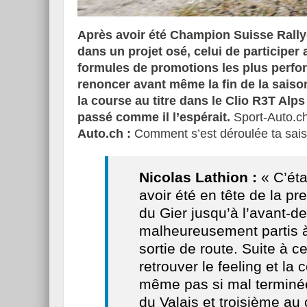
Après avoir été Champion Suisse Rallye
dans un projet osé, celui de participer
formules de promotions les plus perfo
Essai – Morgan Supersp
renoncer avant même la fin de la saison
la course au titre dans le Clio R3T Alp
passé comme il l’espérait.
Sport-Auto.ch
Auto.ch :
Comment s’est déroulée ta sai
Nicolas Lathion :
« C’éta
avoir été en tête de la 
du Gier jusqu’à l’avant-
malheureusement partis à 
sortie de route. Suite à ce
retrouver le feeling et la
même pas si mal terminé
du Valais et troisième au