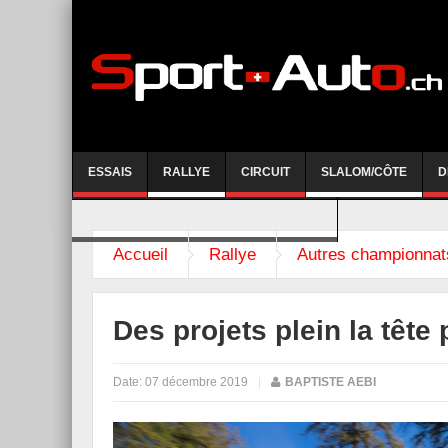
ESSAIS
RALLYE
CIRCUIT
SLALOM/CÔTE
D
COURSE DE CÔTE AYENT-ANZERE 2026
Accueil
Rallye
Autres championnat
Des projets plein la tête
Date:
07 décembre 2019
|
BAPTISTE AEBI