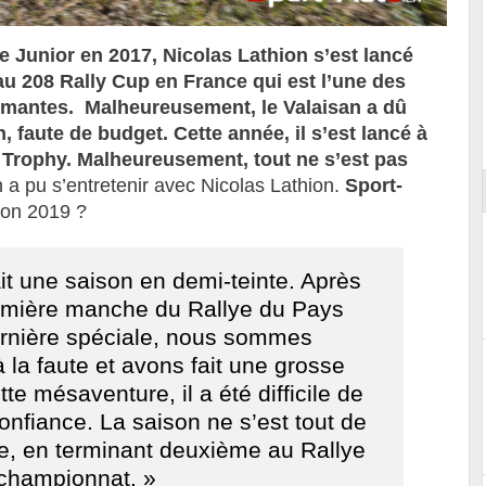
 Junior en 2017, Nicolas Lathion s’est lancé
 au 208 Rally Cup en France qui est l’une des
Reportage exclusif dans les coulisses
rmantes. Malheureusement, le Valaisan a dû
ort
du Musée Porsche
, faute de budget. Cette année, il s’est lancé à
s Trophy. Malheureusement, tout ne s’est pas
 a pu s’entretenir avec Nicolas Lathion.
Sport-
son 2019 ?
it une saison en demi-teinte. Après
première manche du Rallye du Pays
dernière spéciale, nous sommes
la faute et avons fait une grosse
tte mésaventure, il a été difficile de
 confiance. La saison ne s’est tout de
e, en terminant deuxième au Rallye
 championnat. »