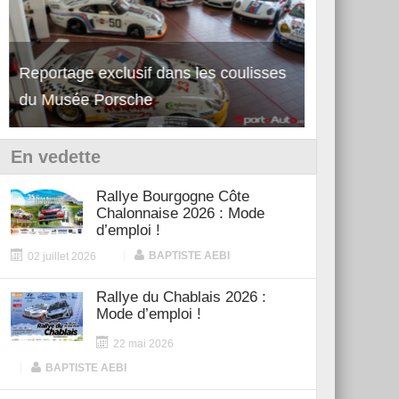
Découverte de la nouvelle Ferrari
Essai – Po
12Cilindri Manuale
Shift
En vedette
Rallye Bourgogne Côte
Chalonnaise 2026 : Mode
d’emploi !
|
BAPTISTE AEBI
02 juillet 2026
Rallye du Chablais 2026 :
Mode d’emploi !
22 mai 2026
|
BAPTISTE AEBI