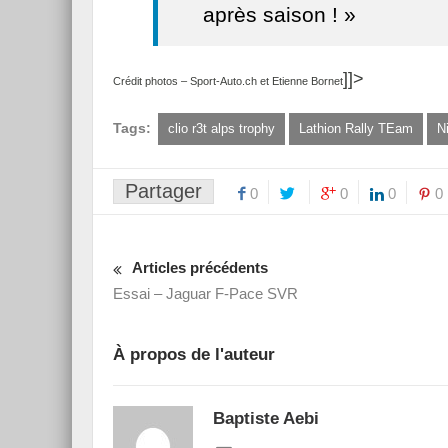
après saison ! »
]]>
Crédit photos – Sport-Auto.ch et Etienne Bornet
Tags:
clio r3t alps trophy
Lathion Rally TEam
N
Partager
0
0
0
0
Articles précédents
Essai – Jaguar F-Pace SVR
À propos de l'auteur
Baptiste Aebi