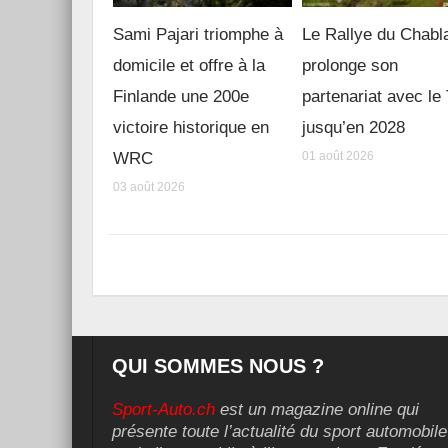
Sami Pajari triomphe à
Le Rallye du Chabl
domicile et offre à la
prolonge son
Finlande une 200e
partenariat avec l
victoire historique en
jusqu’en 2028
WRC
01 août 2026
03 août 2026
QUI SOMMES NOUS ?
Sport-Auto.ch
est un magazine online qui
présente toute l’actualité du sport automobile