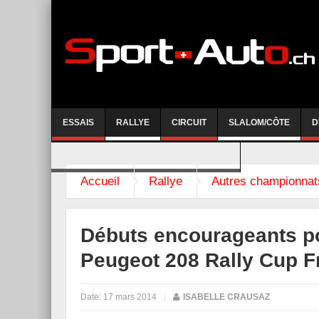
ESSAIS
RALLYE
CIRCUIT
SLALOM/CÔTE
D
COURSE DE CÔTE AYENT-ANZERE 2026
Accueil
Rallye
Autres championnat
Débuts encourageants po
Peugeot 208 Rally Cup F
Date:
17 mars 2014
|
ISABELLE CRAUSAZ