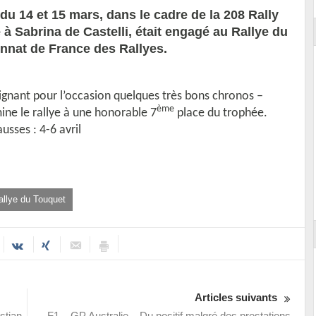
u 14 et 15 mars, dans le cadre de la 208 Rally
 à Sabrina de Castelli, était engagé au Rallye du
nnat de France des Rallyes.
 signant pour l’occasion quelques très bons chronos –
ème
mine le rallye à une honorable 7
place du trophée.
sses : 4-6 avril
allye du Touquet
Articles suivants
stian
F1 – GP Australie – Du positif malgré des prestations