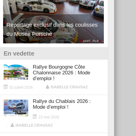
Reportage exclusif dans les coulisses
Découverte de la nouvelle Ferrari
Essai – Po
du Musée Porsche
12Cilindri Manuale
Shift
En vedette
Rallye Bourgogne Côte
Chalonnaise 2026 : Mode
d’emploi !
|
ISABELLE CRAUSAZ
02 juillet 2026
Rallye du Chablais 2026 :
Mode d’emploi !
22 mai 2026
|
ISABELLE CRAUSAZ