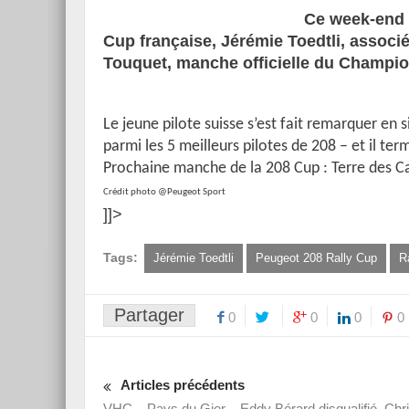
Ce week-end d
Cup française, Jérémie Toedtli, associé
Touquet, manche officielle du Champio
Le jeune pilote suisse s’est fait remarquer en
parmi les 5 meilleurs pilotes de 208 – et il ter
Prochaine manche de la 208 Cup : Terre des Cau
Crédit photo @Peugeot Sport
]]>
Tags:
Jérémie Toedtli
Peugeot 208 Rally Cup
R
Partager
0
0
0
0
Articles précédents
VHC – Pays du Gier – Eddy Bérard disqualifié, Chri