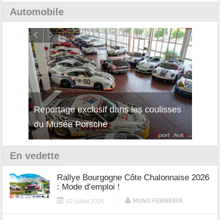
Automobile
Reportage exclusif dans les coulisses
Découverte de la nouvelle Ferrari
Essai
du Musée Porsche
12Cilindri Manuale
Shift
En vedette
Rallye Bourgogne Côte Chalonnaise 2026
: Mode d’emploi !
|
NUNO FERREIRA
02 juillet 2026