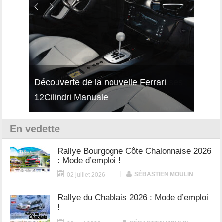
isses
Découverte de la nouvelle Ferrari
Essai
12Cilindri Manuale
Shift
En vedette
Rallye Bourgogne Côte Chalonnaise 2026
: Mode d’emploi !
|
SÉBASTIEN MOULIN
02 juillet 2026
Rallye du Chablais 2026 : Mode d’emploi
!