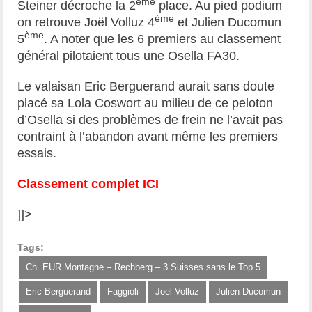
ème
Steiner décroche la 2
place. Au pied podium
ème
on retrouve Joël Volluz 4
et Julien Ducomun
ème
5
. A noter que les 6 premiers au classement
général pilotaient tous une Osella FA30.
Le valaisan Eric Berguerand aurait sans doute
placé sa Lola Coswort au milieu de ce peloton
d’Osella si des problèmes de frein ne l’avait pas
contraint à l’abandon avant même les premiers
essais.
Classement complet ICI
]]>
Tags:
Ch. EUR Montagne – Rechberg – 3 Suisses sans le Top 5
Eric Berguerand
Faggioli
Joel Volluz
Julien Ducomun