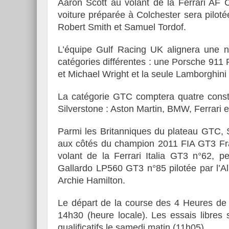
Aaron Scott au volant de la Ferrari AF
voiture préparée à Colchester sera pilot
Robert Smith et Samuel Tordof.
L’équipe Gulf Racing UK alignera une n
catégories différentes : une Porsche 91
et Michael Wright et la seule Lamborghin
La catégorie GTC comptera quatre constr
Silverstone : Aston Martin, BMW, Ferrari 
Parmi les Britanniques du plateau GTC
aux côtés du champion 2011 FIA GT3 Fra
volant de la Ferrari Italia GT3 n°62, p
Gallardo LP560 GT3 n°85 pilotée par l’A
Archie Hamilton.
Le départ de la course des 4 Heures de 
14h30 (heure locale). Les essais libres s
qualificatifs le samedi matin (11h05).