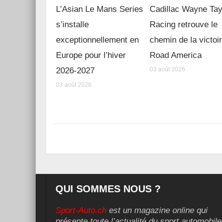
L’Asian Le Mans Series
Cadillac Wayne Tay
s’installe
Racing retrouve le
exceptionnellement en
chemin de la victoi
Europe pour l’hiver
Road America
2026-2027
03 août 2026
03 août 2026
QUI SOMMES NOUS ?
Sport-Auto.ch
est un magazine online qui
présente toute l’actualité du sport automobile