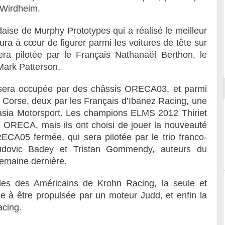
 Wirdheim.
aise de Murphy Prototypes qui a réalisé le meilleur
aura à cœur de figurer parmi les voitures de tête sur
a pilotée par le Français Nathanaël Berthon, le
ort
Mark Patterson.
2 sera occupée par des châssis ORECA03, et parmi
F Corse, deux par les Français d’Ibanez Racing, une
asia Motorsport. Les champions ELMS 2012 Thiriet
ORECA, mais ils ont choisi de jouer la nouveauté
RECA05 fermée, qui sera pilotée par le trio franco-
Ludovic Badey et Tristan Gommendy, auteurs du
semaine dernière.
les des Américains de Krohn Racing, la seule et
le à être propulsée par un moteur Judd, et enfin la
cing.