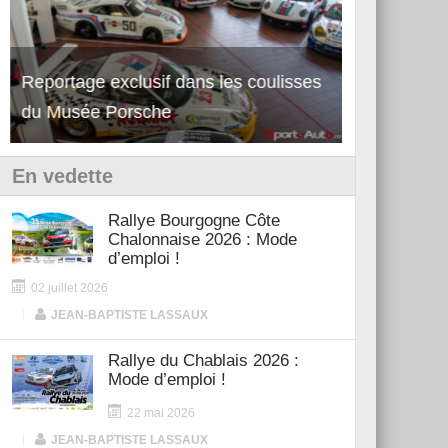
Reportage exclusif dans les coulisses
Découverte de la nouvelle Ferrari
Essai – Po
du Musée Porsche
12Cilindri Manuale
Shift
En vedette
Rallye Bourgogne Côte
Chalonnaise 2026 : Mode
d’emploi !
02 juillet 2026
|
JEAN-BAPTISTE LASSAUX
Rallye du Chablais 2026 :
Mode d’emploi !
22 mai 2026
|
JEAN-BAPTISTE LASSAUX