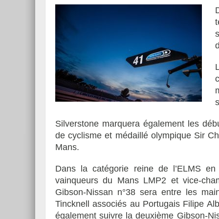
s
m
s
Silverstone marquera également les débu
de cyclisme et médaillé olympique Sir C
Mans.
Dans la catégorie reine de l’ELMS en 
vainqueurs du Mans LMP2 et vice-champ
Gibson-Nissan n°38 sera entre les main
Tincknell associés au Portugais Filipe A
également suivre la deuxième Gibson-Nis