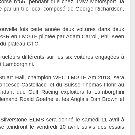
 Corse n°55, pendant que chez JMW Motorsport, la
ée par un trio local composé de George Richardson,
ouvelle fois cette année deux voitures dans deux
1 RSR en LMGTE pilotée par Adam Carroll, Phil Keen
i du plateau GTC.
ucteurs différents sur les six voitures engagées à
et Lamborghini.
, Stuart Hall, champion WEC LMGTE Am 2013, sera
ncesco Castellacci et du Suisse Thomas Flohr au
endant que Gulf Racing exploitera la Lamborghini
llemand Roald Goethe et les Anglais Dan Brown et
Silverstone ELMS sera donné le samedi 11 avril à
e teindront le vendredi 10 avril, suivis des essais