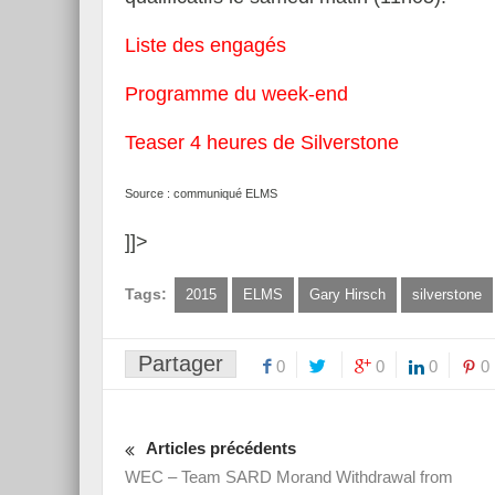
Liste des engagés
Programme du week-end
Teaser 4 heures de Silverstone
Source : communiqué ELMS
]]>
Tags:
2015
ELMS
Gary Hirsch
silverstone
Partager
0
0
0
0
Articles précédents
WEC – Team SARD Morand Withdrawal from