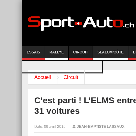
ESSAIS
RALLYE
CIRCUIT
SLALOM/CÔTE
D
COURSE DE CÔTE AYENT-ANZERE 2026
Accueil
Circuit
C’est parti ! L’ELMS entr
31 voitures
Date:
09 avril 2015
|
JEAN-BAPTISTE LASSAUX