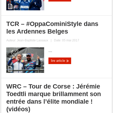
TCR – #OppaCominiStyle dans
les Ardennes Belges
Auteur:
Jean-Baptiste Lassaux
|
Date: 05 mai 2017
...
lire article
WRC – Tour de Corse : Jérémie
Toedtli marque brillamment son
entrée dans l’élite mondiale !
(vidéos)