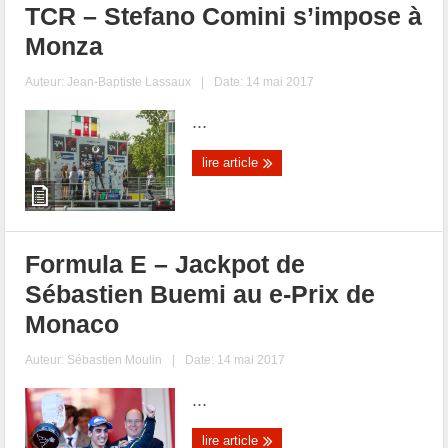
TCR – Stefano Comini s’impose à
Monza
Auteur:
Jean-Baptiste Lassaux
|
Date: 14 mai 2017
...
lire article
Formula E – Jackpot de
Sébastien Buemi au e-Prix de
Monaco
Auteur:
Sébastien Moulin
|
Date: 14 mai 2017
...
lire article