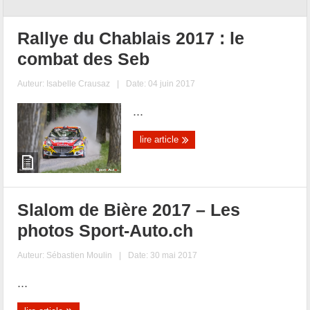
Rallye du Chablais 2017 : le
combat des Seb
Auteur:
Isabelle Crausaz
|
Date: 04 juin 2017
...
lire article
Slalom de Bière 2017 – Les
photos Sport-Auto.ch
Auteur:
Sébastien Moulin
|
Date: 30 mai 2017
...