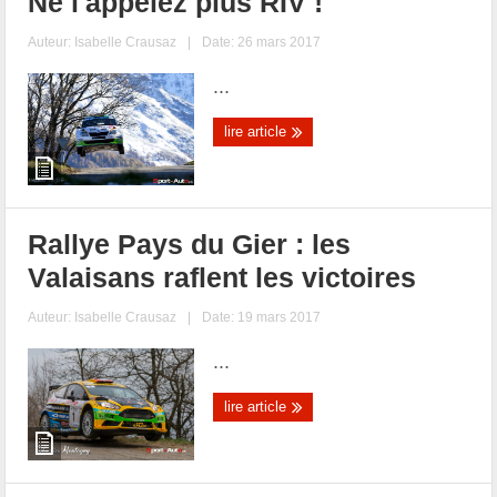
Ne l'appelez plus RIV !
Auteur:
Isabelle Crausaz
|
Date: 26 mars 2017
...
lire article
Rallye Pays du Gier : les
Valaisans raflent les victoires
Auteur:
Isabelle Crausaz
|
Date: 19 mars 2017
...
lire article