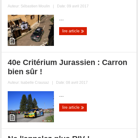
Auteur:
Sébastien Moulin
|
Date: 09 avril 2017
...
lire article
40e Critérium Jurassien : Carron
bien sûr !
Auteur:
Isabelle Crausaz
|
Date: 08 avril 2017
...
lire article