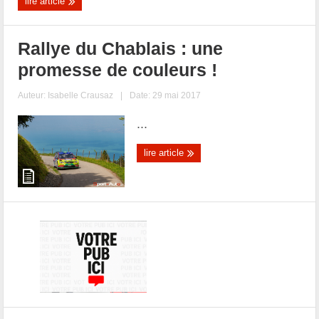
lire article
Rallye du Chablais : une
promesse de couleurs !
Auteur:
Isabelle Crausaz
|
Date: 29 mai 2017
...
lire article