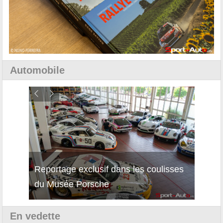
Automobile
Reportage exclusif dans les coulisses
Décou
du Musée Porsche
12Cil
En vedette