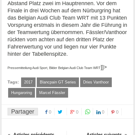
Abstand Platz zwei im Hauptrennen. Vor dem
Finale in drei Wochen auf dem Nürburgring hat
das Belgian Audi Club Team WRT mit 13 Punkten
Vorsprung erstmals in diesem Jahr die Führung in
der Teamwertung übernommen. Fässler/Vanthoor
rückten vom achten auf den dritten Platz der
Fahrerwertung vor und liegen nur vier Punkte
hinter der Tabellenspitze.
]]>
Pressemitteilung Audi Sport, Bilder Belgian Audi Club Team WRT
Tags:
2017
Blancpain GT Series
Dries Vanthoor
Hungaroring
Marcel Fässler
Partager
0
0
0
0
Articles précédents
Articles suivants