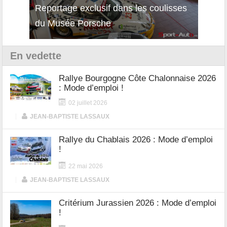
Reportage exclusif dans les coulisses
Décou
du Musée Porsche
12Cil
En vedette
Rallye Bourgogne Côte Chalonnaise 2026
: Mode d’emploi !
02 juillet 2026
|
JEAN-BAPTISTE LASSAUX
Rallye du Chablais 2026 : Mode d’emploi
!
22 mai 2026
|
JEAN-BAPTISTE LASSAUX
Critérium Jurassien 2026 : Mode d’emploi
!