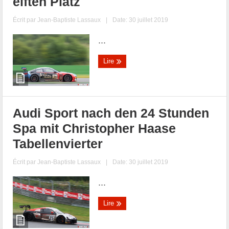
elften Platz
Écrit par
Jean-Baptiste Lassaux
|
Date: 30 juillet 2019
...
Lire
Audi Sport nach den 24 Stunden
Spa mit Christopher Haase
Tabellenvierter
Écrit par
Jean-Baptiste Lassaux
|
Date: 30 juillet 2019
...
Lire