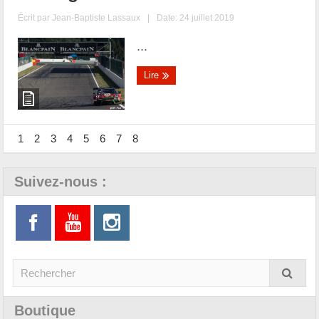
Écrit par
Jean-Baptiste Lassaux
|
Date: 24 juillet 2019
...
Lire
1
2
3
4
5
6
7
8
Suivez-nous :
Boutique