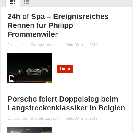
24h of Spa – Ereignisreiches
Rennen für Philipp
Frommenwiler
Écrit par
Jean-Baptiste Lassaux
|
Date: 30 juillet 2019
...
Lire
Porsche feiert Doppelsieg beim
Langstreckenklassiker in Belgien
Écrit par
Jean-Baptiste Lassaux
|
Date: 30 juillet 2019
...