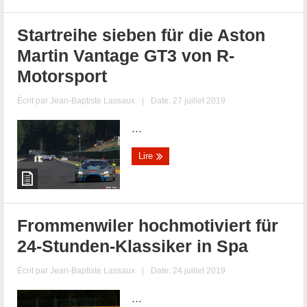
Startreihe sieben für die Aston
Martin Vantage GT3 von R-
Motorsport
Écrit par
Jean-Baptiste Lassaux
|
Date: 27 juillet 2019
...
Lire
Frommenwiler hochmotiviert für
24-Stunden-Klassiker in Spa
Écrit par
Jean-Baptiste Lassaux
|
Date: 24 juillet 2019
...