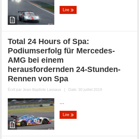
Lire
Total 24 Hours of Spa:
Podiumserfolg für Mercedes-
AMG bei einem
herausfordernden 24-Stunden-
Rennen von Spa
Écrit par
Jean-Baptiste Lassaux
|
Date: 30 juillet 2019
...
Lire