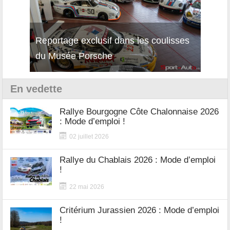
Reportage exclusif dans les coulisses
Découverte de la nouvelle Ferrari
Essai
du Musée Porsche
12Cilindri Manuale
Shift
En vedette
Rallye Bourgogne Côte Chalonnaise 2026
: Mode d’emploi !
02 juillet 2026
Rallye du Chablais 2026 : Mode d’emploi
!
22 mai 2026
Critérium Jurassien 2026 : Mode d’emploi
!