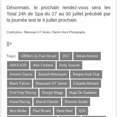
Désormais, le prochain rendez-vous sera les
Total 24h de Spa du 27 au 30 juillet précédé par
la journée test le 4 juillet prochain.
Credit photo : Blancpain GT Series, Patrick Heck Photography
]]>
Tags:
1000km du Paul Ricard
2017
Adrian Amstuz
AKKA ASP
Alex Fontana
Andy Soucek
Antonio Garcia
Barwell Motorsport
Belgian Audi Club
Black Falcon
Blancpain GT Series
Edoardo Mortara
Emil Frey Racing
Giorgio Maggi
Hugo De Sadeleer
Kesel Racing
Marcel Fässler
Maxime Soulet
Nico Muller
Paul Ricard
René Rast
RJN