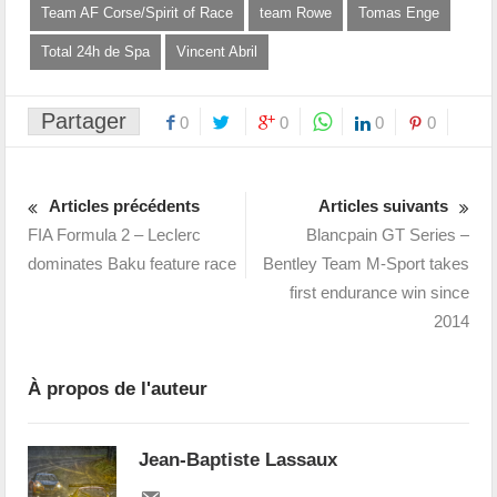
Team AF Corse/Spirit of Race
team Rowe
Tomas Enge
Total 24h de Spa
Vincent Abril
Partager
0
0
0
0
Articles précédents
Articles suivants
FIA Formula 2 – Leclerc
Blancpain GT Series –
dominates Baku feature race
Bentley Team M-Sport takes
first endurance win since
2014
À propos de l'auteur
Jean-Baptiste Lassaux