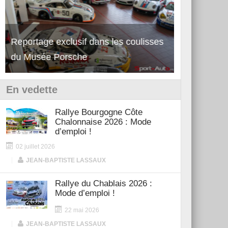
Reportage exclusif dans les coulisses
Découverte de la nouvelle Ferrari
Essai – Po
du Musée Porsche
12Cilindri Manuale
Shift
En vedette
Rallye Bourgogne Côte
Chalonnaise 2026 : Mode
d’emploi !
02 juillet 2026
|
JEAN-BAPTISTE LASSAUX
Rallye du Chablais 2026 :
Mode d’emploi !
22 mai 2026
|
JEAN-BAPTISTE LASSAUX