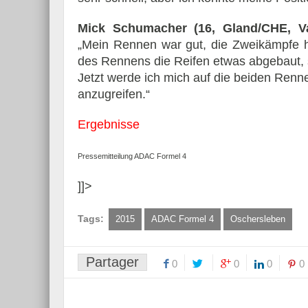
Mick Schumacher (16, Gland/CHE, Va
„Mein Rennen war gut, die Zweikämpfe 
des Rennens die Reifen etwas abgebaut, s
Jetzt werde ich mich auf die beiden Ren
anzugreifen.“
Ergebnisse
Pressemitteilung ADAC Formel 4
]]>
Tags:
2015
ADAC Formel 4
Oschersleben
Partager
0
0
0
0