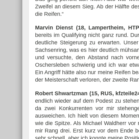
Zweifel an diesem Sieg. Ab der Hälfte d
die Reifen.“
Marvin Dienst (18, Lampertheim, HTP
bereits im Qualifying nicht ganz rund. D
deutliche Steigerung zu erwarten. Unser
Sachsenring, was es hier deutlich mühsa
und versuchte, den Abstand nach vorne 
Oschersleben schwierig und ich war etwa
Ein Angriff hätte also nur meine Reifen b
der Meisterschaft verloren, der zweite Ra
Robert Shwartzman (15, RUS, kfzteile2
endlich wieder auf dem Podest zu stehen. 
da zwei Konkurrenten vor mir stehenge
ausweichen. Ich hielt von diesem Moment
wie die Spitze. Als Michael Waldherr vor m
mir Rang drei. Erst kurz vor dem Ende b
sehr schnell, aber ich konnte meine Positi