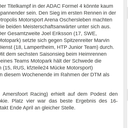
Der Titelkampf in der ADAC Formel 4 könnte kaum
spannender sein. Den Sieg im ersten Rennen in der
etropolis Motorsport Arena Oschersleben machten
die beiden Meisterschaftsanwärter unter sich aus.
Der Gesamtzweite Joel Eriksson (17, SWE,
Motopark) setzte sich gegen Spitzenreiter Marvin
Dienst (18, Lampertheim, HTP Junior Team) durch.
Mit dem sechsten Saisonsieg beim Heimrennen
seines Teams Motopark hält der Schwede die
 (15, RUS, kfzteile24 Mücke Motorsport)
n an diesem Wochenende im Rahmen der DTM als
Amersfoort Racing) erhielt auf dem Podest den
okie. Platz vier war das beste Ergebnis des 16-
akt Ende April an gleicher Stelle.