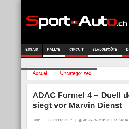
ESSAIS
RALLYE
CIRCUIT
SLALOM/CÔTE
D
COURSE DE CÔTE AYENT-ANZERE 2026
Accueil
Uncategorized
ADAC Formel 4 – Duell de
siegt vor Marvin Dienst
Date:
13 septembre 2015
|
JEAN-BAPTISTE LASSAUX