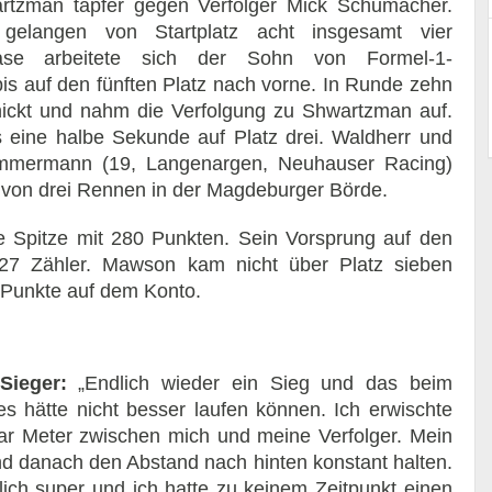
rtzman tapfer gegen Verfolger Mick Schumacher.
elangen von Startplatz acht insgesamt vier
hase arbeitete sich der Sohn von Formel-1-
s auf den fünften Platz nach vorne. In Runde zehn
ickt und nahm die Verfolgung zu Shwartzman auf.
eine halbe Sekunde auf Platz drei. Waldherr und
Zimmermann (19, Langenargen, Neuhauser Racing)
n von drei Rennen in der Magdeburger Börde.
ie Spitze mit 280 Punkten. Sein Vorsprung auf den
t 27 Zähler. Mawson kam nicht über Platz sieben
 Punkte auf dem Konto.
 Sieger:
„Endlich wieder ein Sieg und das beim
hätte nicht besser laufen können. Ich erwischte
paar Meter zwischen mich und meine Verfolger. Mein
nd danach den Abstand nach hinten konstant halten.
lich super und ich hatte zu keinem Zeitpunkt einen