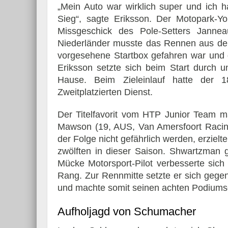
„Mein Auto war wirklich super und ich h
Sieg“, sagte Eriksson. Der Motopark-You
Missgeschick des Pole-Setters Jann
Niederländer musste das Rennen aus der
vorgesehene Startbox gefahren war und d
Essai – Morgan Supersp
Eriksson setzte sich beim Start durch
Hause. Beim Zieleinlauf hatte der 
Zweitplatzierten Dienst.
Der Titelfavorit vom HTP Junior Team m
Mawson (19, AUS, Van Amersfoort Racing
der Folge nicht gefährlich werden, erziel
zwölften in dieser Saison. Shwartzman g
Mücke Motorsport-Pilot verbesserte sich
Rang. Zur Rennmitte setzte er sich gege
und machte somit seinen achten Podiumse
Aufholjagd von Schumacher