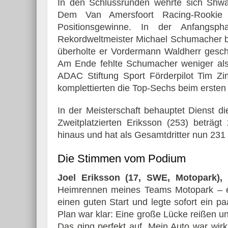
In den Schlussrunden wehrte sich Shwa
Dem Van Amersfoort Racing-Rookie g
Positionsgewinne. In der Anfangsp
Rekordweltmeister Michael Schumacher bi
überholte er Vordermann Waldherr gesch
Am Ende fehlte Schumacher weniger als 
ADAC Stiftung Sport Förderpilot Tim 
komplettierten die Top-Sechs beim erste
In der Meisterschaft behauptet Dienst d
Zweitplatzierten Eriksson (253) beträg
hinaus und hat als Gesamtdritter nun 231
Die Stimmen vom Podium
Joel Eriksson (17, SWE, Motopark),
Heimrennen meines Teams Motopark – es 
einen guten Start und legte sofort ein 
Plan war klar: Eine große Lücke reißen u
Das ging perfekt auf. Mein Auto war wirk