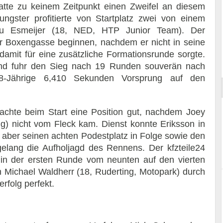
atte zu keinem Zeitpunkt einen Zweifel an diesem
ngster profitierte von Startplatz zwei von einem
eau Esmeijer (18, NED, HTP Junior Team). Der
 Boxengasse beginnen, nachdem er nicht in seine
amit für eine zusätzliche Formationsrunde sorgte.
ort
 und fuhr den Sieg nach 19 Runden souverän nach
18-Jährige 6,410 Sekunden Vorsprung auf den
achte beim Start eine Position gut, nachdem Joey
) nicht vom Fleck kam. Dienst konnte Eriksson in
te aber seinen achten Podestplatz in Folge sowie den
elang die Aufholjagd des Rennens. Der kfzteile24
 in der ersten Runde vom neunten auf den vierten
n Michael Waldherr (18, Ruderting, Motopark) durch
rfolg perfekt.