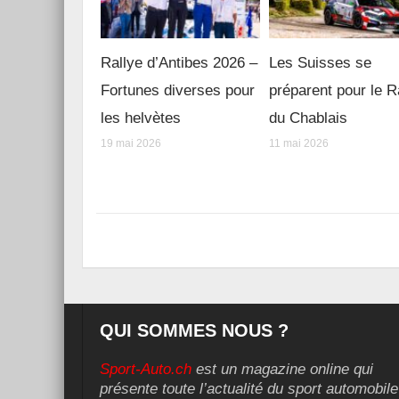
Rallye d’Antibes 2026 –
Les Suisses se
Fortunes diverses pour
préparent pour le R
les helvètes
du Chablais
19 mai 2026
11 mai 2026
QUI SOMMES NOUS ?
Sport-Auto.ch
est un magazine online qui
présente toute l’actualité du sport automobile