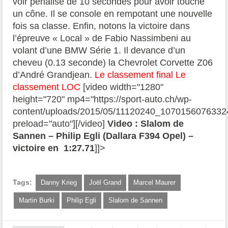
voir pénalisé de 10 secondes pour avoir touché
un cône. Il se console en rempotant une nouvelle
fois sa classe. Enfin, notons la victoire dans
l’épreuve « Local » de Fabio Nassimbeni au
volant d’une BMW Série 1. Il devance d’un
cheveu (0.13 seconde) la Chevrolet Corvette Z06
d’André Grandjean.
Le classement final
Le
classement LOC
[video width="1280"
height="720" mp4="https://sport-auto.ch/wp-
content/uploads/2015/05/11120240_107015607633
preload="auto"][/video]
Video : Slalom de
Sannen – Philip Egli (Dallara F394 Opel) –
victoire en 1:27.71
]]>
Tags:
Danny Krieg
Joël Grand
Marcel Maurer
Martin Burki
Philip Egli
Slalom de Sannen