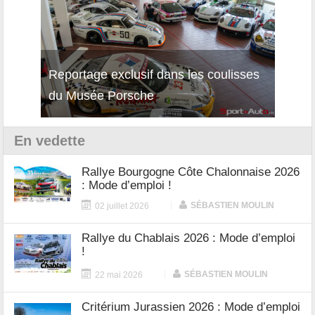
Reportage exclusif dans les coulisses
Décou
du Musée Porsche
12Cil
En vedette
Rallye Bourgogne Côte Chalonnaise 2026
: Mode d’emploi !
|
SÉBASTIEN MOULIN
02 juillet 2026
Rallye du Chablais 2026 : Mode d’emploi
!
|
SÉBASTIEN MOULIN
22 mai 2026
Critérium Jurassien 2026 : Mode d’emploi