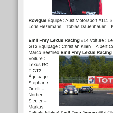
Rovigue
Équipe : Aust Motorsport #111
S
Loris Hezemans – Tobias Dauenhauer –
Emil Frey Lexus Racing
#14 Voiture : L
GT3 Équipage : Christian Klien – Albert C
Marco Seefried
Emil Frey Lexus Racing
Voiture :
Lexus RC
F GT3
Équipage :
Stéphane
Ortelli –
Norbert
Siedler –
Markus
Palttala [divide]
Emil Frey Jaguar
#54
Si