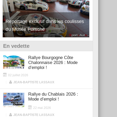
Découverte de la nouvelle Ferrari
Essai – Po
12Cilindri Manuale
Shift
En vedette
Rallye Bourgogne Côte
Chalonnaise 2026 : Mode
d’emploi !
02 juillet 2026
|
JEAN-BAPTISTE LASSAUX
Rallye du Chablais 2026 :
Mode d’emploi !
22 mai 2026
|
JEAN-BAPTISTE LASSAUX