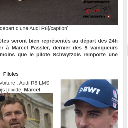
Reportage exclusif dans les coulisses
départ d’une Audi R8[/caption]
ort
du Musée Porsche
vètes seront bien représentés au départ des 24h
r à Marcel Fässler, dernier des 5 vainqueurs
 moins que le pilote Schwytzois remporte une
Pilotes
Voiture : Audi R8 LMS
js [divide]
Marcel