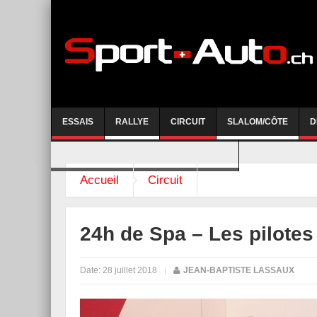
ESSAIS
RALLYE
CIRCUIT
SLALOM/CÔTE
D
COURSE DE CÔTE AYENT-ANZERE 2026
Accueil
Circuit
24h de Spa – Les pilotes
Date:
28 juillet 2018
|
JEAN-BAPTISTE LASSAUX