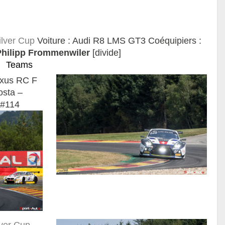
ilver Cup
Voiture : Audi R8 LMS GT3 Coéquipiers :
Philipp Frommenwiler
[divide]
Teams
exus RC F
osta –
#114
lver Cup