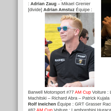
:
Adrian Zaug
– Mikael Grenier
[divide]
Adrian Amstuz
Équipe :
Barwell Motorsport #77
AM Cup
Voiture :
Machitski – Richard Abra – Patrick Kujala 
Rolf Ineichen
Équipe : GRT Grasser Rac
#82
AM Cup
Voiture : Lamborghini Hurac