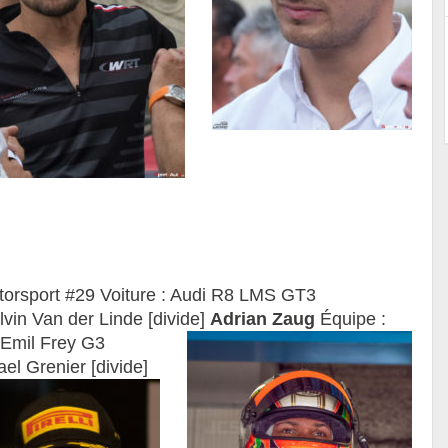
torsport #29 Voiture : Audi R8 LMS GT3
vin Van der Linde [divide]
Adrian Zaug
Équipe :
 Emil Frey G3
el Grenier [divide]