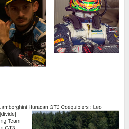
 Lamborghini Huracan GT3 Coéquipiers : Leo
[divide]
ing Team
an GT3