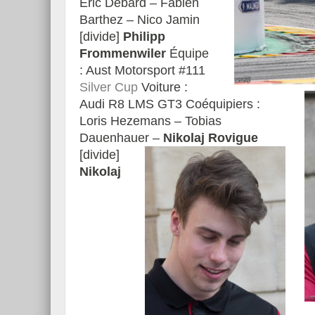
Eric Debard – Fabien
Barthez – Nico Jamin
[divide]
Philipp
Frommenwiler
Équipe
: Aust Motorsport #111
Silver Cup
Voiture :
Audi R8 LMS GT3 Coéquipiers :
Loris Hezemans – Tobias
Dauenhauer –
Nikolaj Rovigue
[divide]
Nikolaj