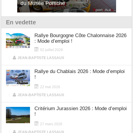
du Musée Porsche
12Cilindri Manuale
Shift
En vedette
Rallye Bourgogne Côte Chalonnaise 2026
: Mode d’emploi !
02 juillet 2026
|
JEAN-BAPTISTE LASSAUX
Rallye du Chablais 2026 : Mode d’emploi
!
22 mai 2026
|
JEAN-BAPTISTE LASSAUX
Critérium Jurassien 2026 : Mode d’emploi
!
27 mars 2026
|
JEAN-BAPTISTE LASSAUX