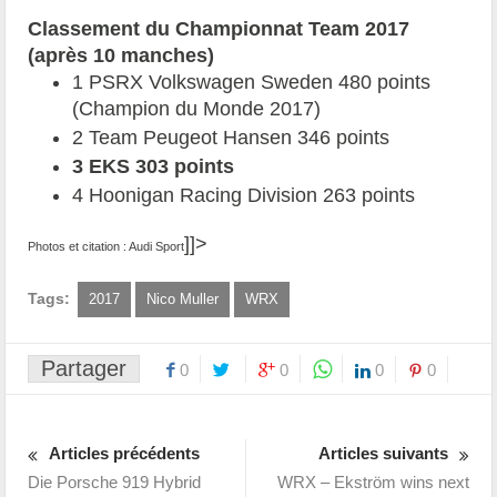
Classement du Championnat Team 2017
(après 10 manches)
1 PSRX Volkswagen Sweden 480 points
(Champion du Monde 2017)
2 Team Peugeot Hansen 346 points
3
EKS 303 points
4 Hoonigan Racing Division 263 points
]]>
Photos et citation : Audi Sport
Tags:
2017
Nico Muller
WRX
Partager
0
0
0
0
Articles précédents
Articles suivants
Die Porsche 919 Hybrid
WRX – Ekström wins next