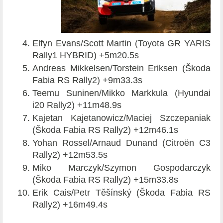
Elfyn Evans/Scott Martin (Toyota GR YARIS
Rally1 HYBRID) +5m20.5s
Andreas Mikkelsen/Torstein Eriksen (Škoda
Fabia RS Rally2) +9m33.3s
Teemu Suninen/Mikko Markkula (Hyundai
i20 Rally2) +11m48.9s
Kajetan Kajetanowicz/Maciej Szczepaniak
(Škoda Fabia RS Rally2) +12m46.1s
Yohan Rossel/Arnaud Dunand (Citroën C3
Rally2) +12m53.5s
Miko Marczyk/Szymon Gospodarczyk
(Škoda Fabia RS Rally2) +15m33.8s
Erik Cais/Petr Těšínský (Škoda Fabia RS
Rally2) +16m49.4s