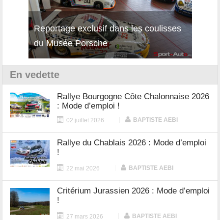
isses
Découverte de la nouvelle Ferrari
Essai
12Cilindri Manuale
Shift
En vedette
Rallye Bourgogne Côte Chalonnaise 2026
: Mode d’emploi !
|
BAPTISTE AEBI
02 juillet 2026
Rallye du Chablais 2026 : Mode d’emploi
!
|
BAPTISTE AEBI
22 mai 2026
Critérium Jurassien 2026 : Mode d’emploi
!
|
BAPTISTE AEBI
27 mars 2026