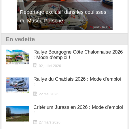
isses
Découverte de la nouvelle Ferrari
Essai
12Cilindri Manuale
Shift
En vedette
Rallye Bourgogne Côte Chalonnaise 2026
: Mode d’emploi !
02 juillet 2026
Rallye du Chablais 2026 : Mode d’emploi
!
22 mai 2026
Critérium Jurassien 2026 : Mode d’emploi
!
27 mars 2026