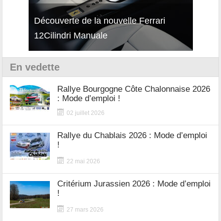
isses
Découverte de la nouvelle Ferrari
Essai
12Cilindri Manuale
Shift
En vedette
Rallye Bourgogne Côte Chalonnaise 2026
: Mode d’emploi !
02 juillet 2026
Rallye du Chablais 2026 : Mode d’emploi
!
22 mai 2026
Critérium Jurassien 2026 : Mode d’emploi
!
27 mars 2026