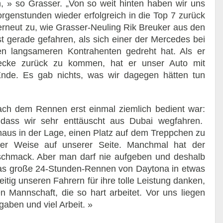
n, » so Grasser. „Von so weit hinten haben wir uns
orgenstunden wieder erfolgreich in die Top 7 zurück
rneut zu, wie Grasser-Neuling Rik Breuker aus den
st gerade gefahren, als sich einer der Mercedes bei
n langsameren Kontrahenten gedreht hat. Als er
recke zurück zu kommen, hat er unser Auto mit
de. Es gab nichts, was wir dagegen hätten tun
ch dem Rennen erst einmal ziemlich bedient war:
 dass wir sehr enttäuscht aus Dubai wegfahren.
haus in der Lage, einen Platz auf dem Treppchen zu
ner Weise auf unserer Seite. Manchmal hat der
eschmack. Aber man darf nie aufgeben und deshalb
das große 24-Stunden-Rennen von Daytona in etwas
itig unseren Fahrern für ihre tolle Leistung danken,
 Mannschaft, die so hart arbeitet. Vor uns liegen
aben und viel Arbeit. »