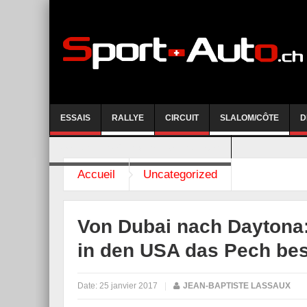
ESSAIS
RALLYE
CIRCUIT
SLALOM/CÔTE
D
COURSE DE CÔTE AYENT-ANZERE 2026
Accueil
Uncategorized
Von Dubai nach Daytona:
in den USA das Pech be
Date:
25 janvier 2017
|
JEAN-BAPTISTE LASSAUX