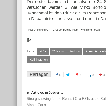
Die erste davon sind nun also die 24 S
versuchen werden », wie Mirko Bortolott
„Manchmal ist das Glück dir im Rennsport 
in Dubai hinter uns lassen und dann in D
Pressemitteilung GRT Grasser Racing Team – Wolfgang Koepp
]]>
Tags:
2017
24 hours of Daytona
Adrian Amstut
Rolf Ineichen
Partager
0
0
0
0
Articles précédents
Strong showing for the Renault Clio R3Ts at the Ral
Monte-Carlo