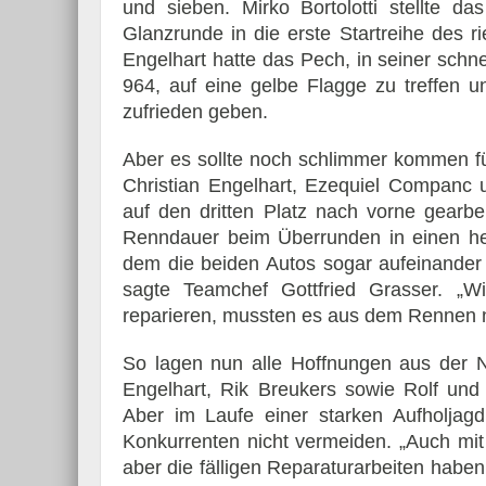
und sieben. Mirko Bortolotti stellte 
Glanzrunde in die erste Startreihe des r
Engelhart hatte das Pech, in seiner sch
964, auf eine gelbe Flagge zu treffen u
zufrieden geben.
Aber es sollte noch schlimmer kommen fü
Christian Engelhart, Ezequiel Companc
auf den dritten Platz nach vorne gearbe
Renndauer beim Überrunden in einen heft
dem die beiden Autos sogar aufeinander 
sagte Teamchef Gottfried Grasser. „W
reparieren, mussten es aus dem Rennen
So lagen nun alle Hoffnungen aus der Nu
Engelhart, Rik Breukers sowie Rolf und
Aber im Laufe einer starken Aufholjag
Konkurrenten nicht vermeiden. „Auch mi
aber die fälligen Reparaturarbeiten hab