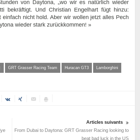
tunden von Daytona, „wo wir es natürlich wieder
i bekräftigt. Und Christian Engelhart fügt hinzu:
einfach nicht hold. Aber wir wollen jetzt alles Pech
aytona wieder stark zurückkommen! »
z
GRT Grasser Racing Team
Huracan GT3
Lamborghini
Articles suivants
lye
From Dubai to Daytona: GRT Grasser Racing looking to
beat bad luck in the US