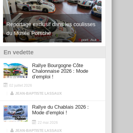
Reportage exclusif dans les coulisses
Découverte de la nouvelle Ferrari
Essai – Po
du Musée Porsche
12Cilindri Manuale
Shift
En vedette
Rallye Bourgogne Côte
Chalonnaise 2026 : Mode
d’emploi !
02 juillet 2026
|
JEAN-BAPTISTE LASSAUX
Rallye du Chablais 2026 :
Mode d’emploi !
22 mai 2026
|
JEAN-BAPTISTE LASSAUX