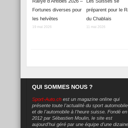
Rallye d’Antibes 2026 –
Les Suisses se
Fortunes diverses pour
préparent pour le R
les helvètes
du Chablais
19 mai 2026
11 mai 2026
QUI SOMMES NOUS ?
Sport-Auto.ch
est un magazine online qui
présente toute l’actualité du sport automobile
et de l’automobile à l’heure suisse. Fondé en
2012 par Sébastien Moulin, le site est
aujourd’hui géré par une équipe d’une dizain