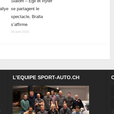
Slalom – Egli et Ryter
allye
se partagent le
spectacle, Bralla
s’affirme
30 avril 2026
L’EQUIPE SPORT-AUTO.CH
e