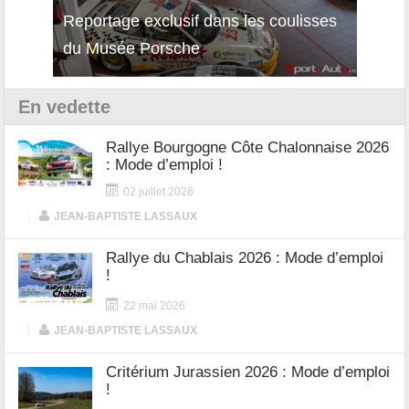
Reportage exclusif dans les coulisses
Décou
du Musée Porsche
12Cil
En vedette
Rallye Bourgogne Côte Chalonnaise 2026
: Mode d’emploi !
02 juillet 2026
|
JEAN-BAPTISTE LASSAUX
Rallye du Chablais 2026 : Mode d’emploi
!
22 mai 2026
|
JEAN-BAPTISTE LASSAUX
Critérium Jurassien 2026 : Mode d’emploi
!