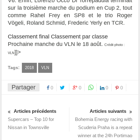
V6. Enfin, Lorenzo Occo Di Torrepadula terminait
sur la troisième marche du podium en Cup 2, tout
comme Rahel Frey en SP8 et le trio Roger
Vögeli, Roland Schmid, Frederic Yerly en TCR.
Classement final
Classement par classe
Prochaine manche du VLN le 18 août.
Crédit photo :
]]>
VLN
Tags:
2018
VLN
Partager
0
0
0
0
Articles précédents
Articles suivants
Supercars – Top 10 for
Bohemia Energy racing with
Nissan in Townsville
Scuderia Praha is a repeat
winner at the 24h Portimao