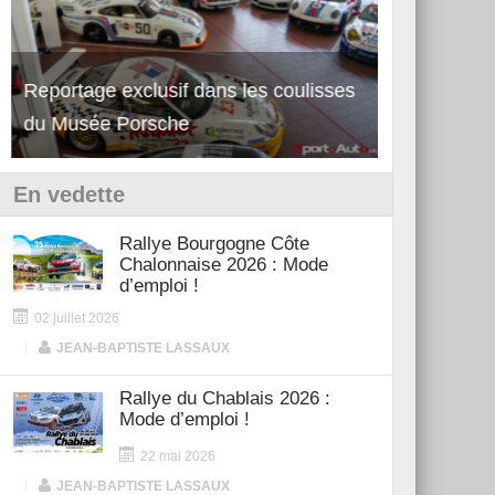
Reportage exclusif dans les coulisses
Découverte 
du Musée Porsche
12Cilindri 
En vedette
Rallye Bourgogne Côte
Chalonnaise 2026 : Mode
d’emploi !
02 juillet 2026
|
JEAN-BAPTISTE LASSAUX
Rallye du Chablais 2026 :
Mode d’emploi !
22 mai 2026
|
JEAN-BAPTISTE LASSAUX