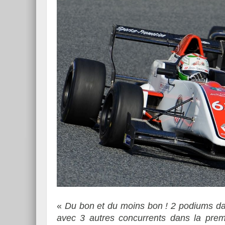
«
Du bon et du moins bon ! 2 podiums da
avec 3 autres concurrents dans la prem