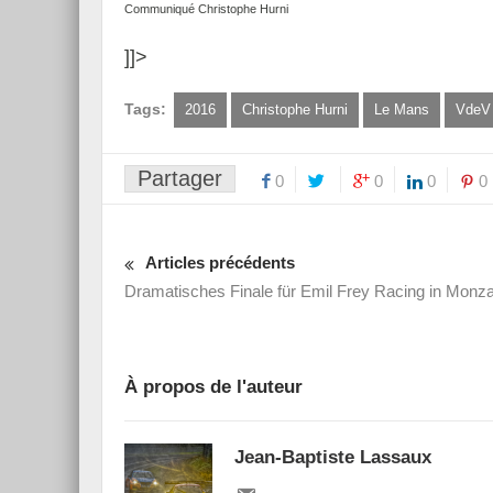
Communiqué Christophe Hurni
]]>
Tags:
2016
Christophe Hurni
Le Mans
VdeV
Partager
0
0
0
0
Articles précédents
Dramatisches Finale für Emil Frey Racing in Monz
À propos de l'auteur
Jean-Baptiste Lassaux