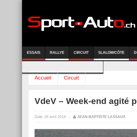
ESSAIS
RALLYE
CIRCUIT
SLALOM/CÔTE
D
COURSE DE CÔTE AYENT-ANZERE 2026
Accueil
Circuit
VdeV – Week-end agité p
Date:
26 avril 2016
|
JEAN-BAPTISTE LASSAUX