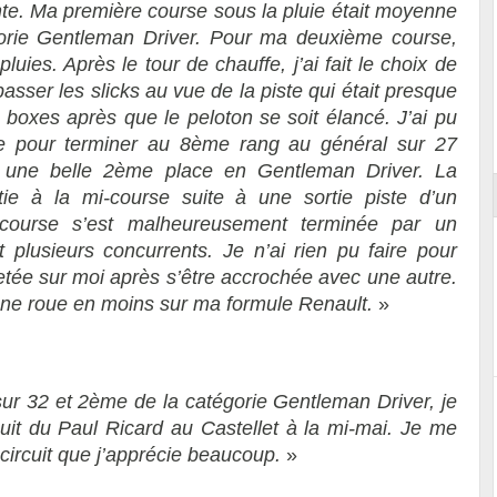
ante. Ma première course sous la pluie était moyenne
orie Gentleman Driver. Pour ma deuxième course,
luies. Après le tour de chauffe, j’ai fait le choix de
sser les slicks au vue de la piste qui était presque
s boxes après que le peloton se soit élancé. J’ai pu
Essai – Morgan Supersport
ce pour terminer au 8ème rang au général sur 27
et une belle 2ème place en Gentleman Driver. La
tie à la mi-course suite à une sortie piste d’un
 course s’est malheureusement terminée par un
 plusieurs concurrents. Je n’ai rien pu faire pour
ojetée sur moi après s’être accrochée avec une autre.
 une roue en moins sur ma formule Renault.
»
ur 32 et 2ème de la catégorie Gentleman Driver, je
cuit du Paul Ricard au Castellet à la mi-mai. Je me
circuit que j’apprécie beaucoup.
»