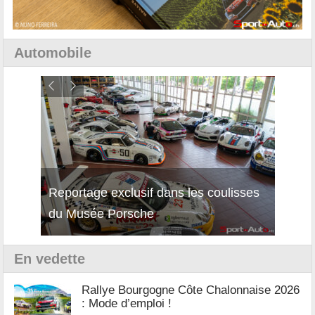
Automobile
Reportage exclusif dans les coulisses
Découverte de la nouvelle Ferrari
Essai
du Musée Porsche
12Cilindri Manuale
Shift
En vedette
Rallye Bourgogne Côte Chalonnaise 2026
: Mode d’emploi !