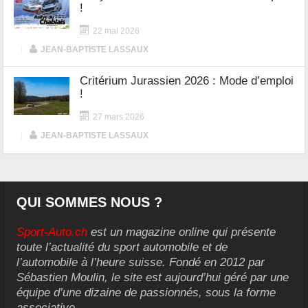
!
22 mai 2026
|
JEAN-BAPTISTE LASSAUX
Critérium Jurassien 2026 : Mode d’emploi
!
27 mars 2026
|
JEAN-BAPTISTE LASSAUX
QUI SOMMES NOUS ?
Sport-Auto.ch
est un magazine online qui présente
toute l’actualité du sport automobile et de
l’automobile à l’heure suisse. Fondé en 2012 par
Sébastien Moulin, le site est aujourd’hui géré par une
équipe d’une dizaine de passionnés, sous la forme
associative.