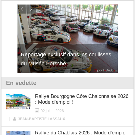
Reportage exclusif dans les coulisses
Découverte de la nouvelle Ferrari
Essai
du Musée Porsche
12Cilindri Manuale
Shift
En vedette
Rallye Bourgogne Côte Chalonnaise 2026
: Mode d’emploi !
02 juillet 2026
|
JEAN-BAPTISTE LASSAUX
Rallye du Chablais 2026 : Mode d’emploi