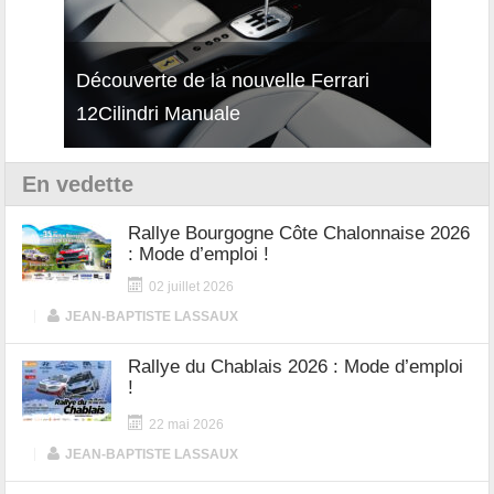
isses
Découverte de la nouvelle Ferrari
Essai
12Cilindri Manuale
Shift
En vedette
Rallye Bourgogne Côte Chalonnaise 2026
: Mode d’emploi !
02 juillet 2026
|
JEAN-BAPTISTE LASSAUX
Rallye du Chablais 2026 : Mode d’emploi
!
22 mai 2026
|
JEAN-BAPTISTE LASSAUX