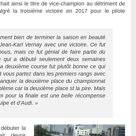
hait ainsi le titre de vice-champion au détriment de
gré la troisième victoire en 2017 pour le pilote
iment bien de terminer la saison en beauté
Jean-Karl Vernay avec une victoire. Ce fut
nous, mais ce fut génial de faire partie du
 qui a débuté seulement deux semaines
 La deuxième course
fut plutôt bonne ce qui
d vous partez dans les premiers rangs avec
Manquer la deuxième place du championnat
blème car la deuxième place st la pire. Mais
um pour la finale est une belle récompense
ipe et d’Audi. »
 débuter la
it devoir