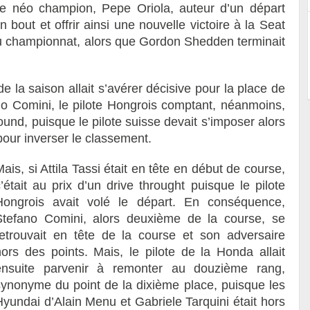
le néo champion, Pepe Oriola, auteur d’un départ
n bout et offrir ainsi une nouvelle victoire à la Seat
du championnat, alors que Gordon Shedden terminait
 de la saison allait s’avérer décisive pour la place de
ano Comini, le pilote Hongrois comptant, néanmoins,
und, puisque le pilote suisse devait s’imposer alors
our inverser le classement.
ais, si Attila Tassi était en tête en début de course,
’était au prix d’un drive throught puisque le pilote
Hongrois avait volé le départ. En conséquence,
Stefano Comini, alors deuxième de la course, se
retrouvait en tête de la course et son adversaire
hors des points. Mais, le pilote de la Honda allait
ensuite parvenir à remonter au douzième rang,
synonyme du point de la dixième place, puisque les
Hyundai d’Alain Menu et Gabriele Tarquini était hors