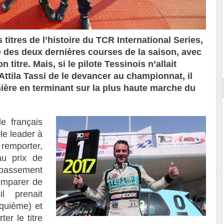
titres de l’histoire du TCR International Series,
e des deux dernières courses de la saison, avec
Essai – Morgan Supersport
titre. Mais, si le pilote Tessinois n’allait
ttila Tassi de le devancer au championnat, il
nière en terminant sur la plus haute marche du
e français
le leader à
emporter,
au prix de
dépassement
’emparer de
l prenait
nquième) et
er le titre