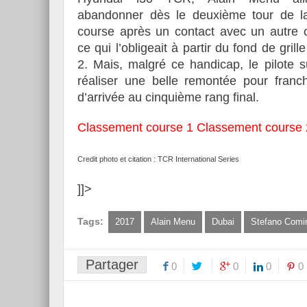
abandonner dès le deuxième tour de l
course après un contact avec un autre c
ce qui l’obligeait à partir du fond de gril
2. Mais, malgré ce handicap, le pilote su
réaliser une belle remontée pour franch
d’arrivée au cinquième rang final.
Classement course 1
Classement course 
Credit photo et citation : TCR International Series
]]>
Tags:
2017
Alain Menu
Dubai
Stefano Comi
Partager
0
0
0
0