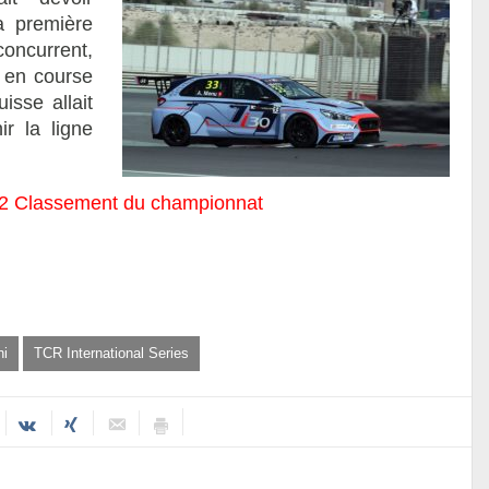
a première
oncurrent,
le en course
isse allait
ir la ligne
2
Classement du championnat
ni
TCR International Series