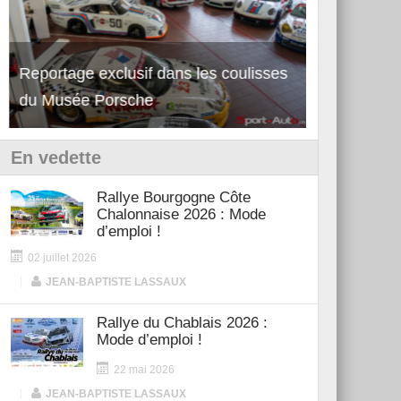
Reportage exclusif dans les coulisses
Découverte 
du Musée Porsche
12Cilindri 
En vedette
Rallye Bourgogne Côte
Chalonnaise 2026 : Mode
d’emploi !
02 juillet 2026
|
JEAN-BAPTISTE LASSAUX
Rallye du Chablais 2026 :
Mode d’emploi !
22 mai 2026
|
JEAN-BAPTISTE LASSAUX