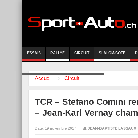
ESSAIS
RALLYE
CIRCUIT
SLALOM/CÔTE
D
COURSE DE CÔTE AYENT-ANZERE 2026
Accueil
Circuit
TCR – Stefano Comini rem
– Jean-Karl Vernay cha
Date:
19 novembre 2017
|
JEAN-BAPTISTE LASSAUX