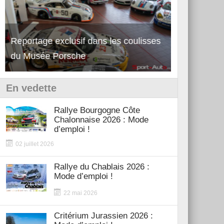
Reportage exclusif dans les coulisses
Découverte 
du Musée Porsche
12Cilindri 
En vedette
Rallye Bourgogne Côte
Chalonnaise 2026 : Mode
d’emploi !
02 juillet 2026
Rallye du Chablais 2026 :
Mode d’emploi !
22 mai 2026
Critérium Jurassien 2026 :