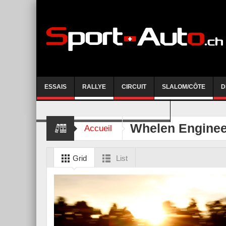
ESSAIS
RALLYE
CIRCUIT
SLALOM/CÔTE
D
COURSE DE CÔTE AYENT-ANZERE 2026
Whelen Enginee
Accueil
Grid
List