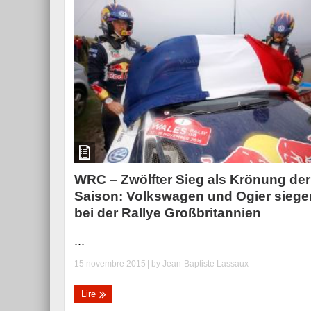
WRC – Zwölfter Sieg als Krönung der
Saison: Volkswagen und Ogier siege
bei der Rallye Großbritannien
...
15 novembre 2015
| by
Jean-Baptiste Lassaux
Lire