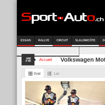
ESSAIS
RALLYE
CIRCUIT
SLALOM/CÔTE
D
COURSE DE CÔTE AYENT-ANZERE 2026
Volkswagen Mot
Accueil
Grid
List