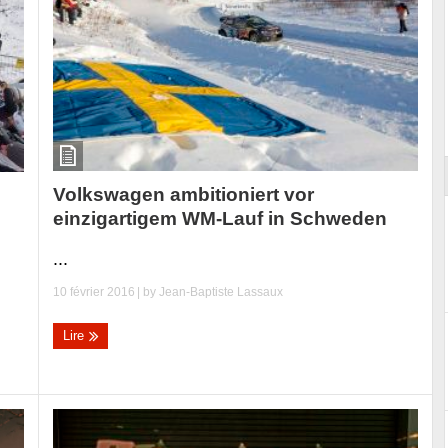
Essai – Morgan Supersport
Volkswagen ambitioniert vor
einzigartigem WM-Lauf in Schweden
...
10 février 2016
| by
Jean-Baptiste Lassaux
Lire