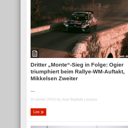
Dritter „Monte“-Sieg in Folge: Ogier
triumphiert beim Rallye-WM-Auftakt,
Mikkelsen Zweiter
...
25 janvier 2016
| by
Jean-Baptiste Lassaux
Lire