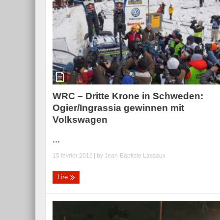
WRC – Dritte Krone in Schweden:
Ogier/Ingrassia gewinnen mit
Volkswagen
...
15 février 2016
| by
Jean-Baptiste Lassaux
Lire