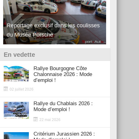
Reportage exclusif dans les coulisses
Découverte 
du Musée Porsche
12Cilindri 
En vedette
Rallye Bourgogne Côte
Chalonnaise 2026 : Mode
d’emploi !
02 juillet 2026
Rallye du Chablais 2026 :
Mode d’emploi !
22 mai 2026
Critérium Jurassien 2026 :