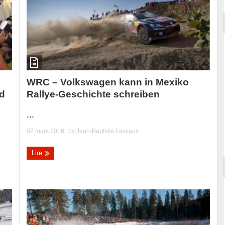
WRC – Volkswagen kann in Mexiko
Rallye-Geschichte schreiben
nd
...
02 mars 2016
| by
Jean-Baptiste Lassaux
Lire