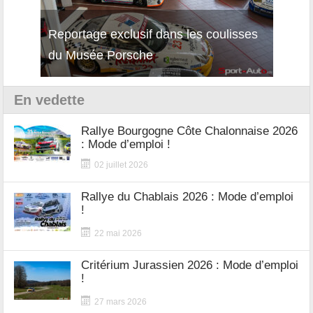
Reportage exclusif dans les coulisses
Découverte de la nouvelle Ferrari
Essai
du Musée Porsche
12Cilindri Manuale
Shift
En vedette
Rallye Bourgogne Côte Chalonnaise 2026
: Mode d’emploi !
02 juillet 2026
Rallye du Chablais 2026 : Mode d’emploi
!
22 mai 2026
Critérium Jurassien 2026 : Mode d’emploi
!
27 mars 2026