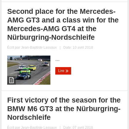
Second place for the Mercedes-
AMG GT3 and a class win for the
Mercedes-AMG GT4 at the
Nürburgring-Nordschleife
Écrit par
Jean-Baptiste Lassaux
|
Date: 10 avril 2018
...
Lire
First victory of the season for the
BMW M6 GT3 at the Nürburgring-
Nordschleife
Écrit par
Jean-Baptiste Lassaux
|
Date: 07 avril 2018