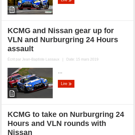
KCMG and Nissan gear up for
VLN and Nurburgring 24 Hours
assault
Écrit par
Jean-Baptiste Lassaux
|
Date: 15 mars 2019
...
Lire
KCMG to take on Nurburgring 24
Hours and VLN rounds with
Nissan