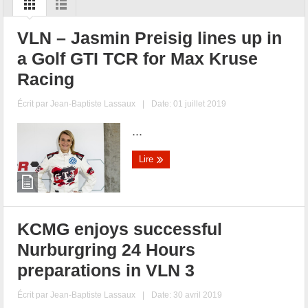
VLN – Jasmin Preisig lines up in
a Golf GTI TCR for Max Kruse
Racing
Écrit par
Jean-Baptiste Lassaux
|
Date: 01 juillet 2019
...
Lire
KCMG enjoys successful
Nurburgring 24 Hours
preparations in VLN 3
Écrit par
Jean-Baptiste Lassaux
|
Date: 30 avril 2019