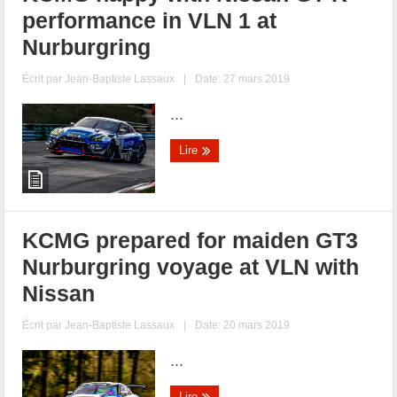
performance in VLN 1 at
Nurburgring
Écrit par
Jean-Baptiste Lassaux
|
Date: 27 mars 2019
...
Lire
KCMG prepared for maiden GT3
Nurburgring voyage at VLN with
Nissan
Écrit par
Jean-Baptiste Lassaux
|
Date: 20 mars 2019
...
Lire