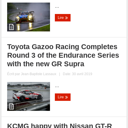
...
Lire
Toyota Gazoo Racing Completes
Round 3 of the Endurance Series
with the new GR Supra
Écrit par
Jean-Baptiste Lassaux
|
Date: 30 avril 2019
...
Lire
KCMG happy with Nissan GT-R