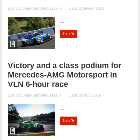
Écrit par
Jean-Baptiste Lassaux
|
Date: 10 février 2019
...
Lire
Victory and a class podium for
Mercedes-AMG Motorsport in
VLN 6-hour race
Écrit par
Jean-Baptiste Lassaux
|
Date: 20 août 2018
...
Lire