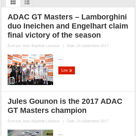
ADAC GT Masters – Lamborghini
duo Ineichen and Engelhart claim
final victory of the season
Écrit par
Jean-Baptiste Lassaux
|
Date: 24 septembre 2017
...
Lire
Jules Gounon is the 2017 ADAC
GT Masters champion
Écrit par
Jean-Baptiste Lassaux
|
Date: 24 septembre 2017
...