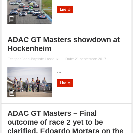
Lire
ADAC GT Masters showdown at
Hockenheim
Écrit par
Jean-Baptiste Lassaux
|
Date: 21 septembre 2017
...
Lire
ADAC GT Masters – Final
outcome of race 2 yet to be
clarified, Edoardo Mortara on the