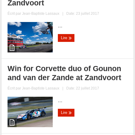
Zandvoort
Écrit par
Jean-Baptiste Lassaux
|
Date: 23 juillet 2017
...
Lire
Win for Corvette duo of Gounon
and van der Zande at Zandvoort
Écrit par
Jean-Baptiste Lassaux
|
Date: 22 juillet 2017
...
Lire