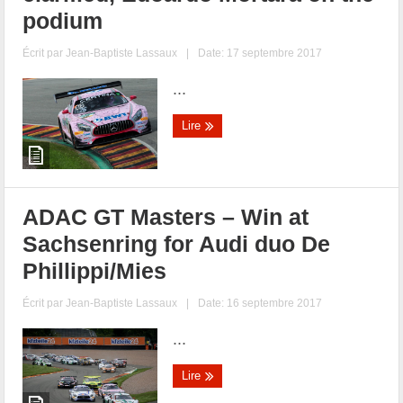
podium
Écrit par
Jean-Baptiste Lassaux
|
Date: 17 septembre 2017
...
Lire
ADAC GT Masters – Win at
Sachsenring for Audi duo De
Phillippi/Mies
Écrit par
Jean-Baptiste Lassaux
|
Date: 16 septembre 2017
...
Lire