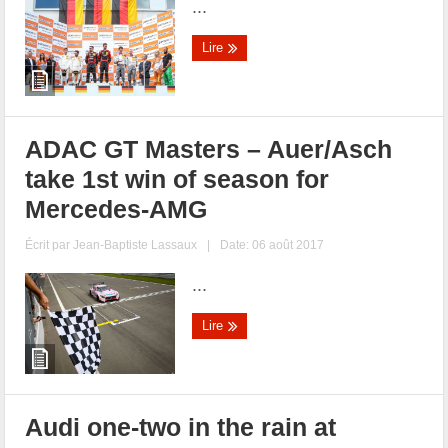
...
Lire
ADAC GT Masters – Auer/Asch
take 1st win of season for
Mercedes-AMG
Écrit par
Jean-Baptiste Lassaux
|
Date: 06 août 2017
...
Lire
Audi one-two in the rain at