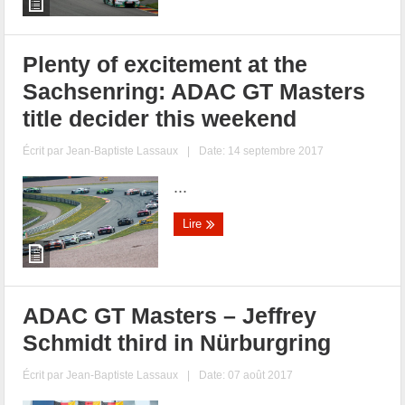
Plenty of excitement at the
Sachsenring: ADAC GT Masters
title decider this weekend
Écrit par
Jean-Baptiste Lassaux
|
Date: 14 septembre 2017
...
Lire
ADAC GT Masters – Jeffrey
Schmidt third in Nürburgring
Écrit par
Jean-Baptiste Lassaux
|
Date: 07 août 2017