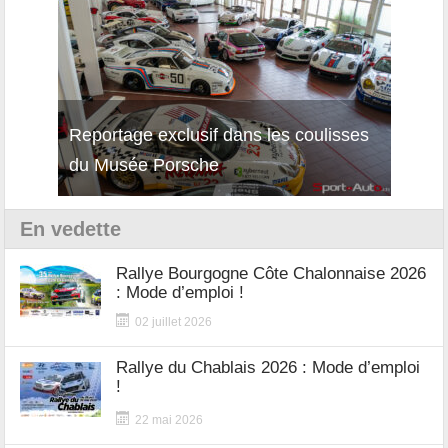
Reportage exclusif dans les coulisses
Décou
du Musée Porsche
12Cil
En vedette
Rallye Bourgogne Côte Chalonnaise 2026
: Mode d’emploi !
02 juillet 2026
Rallye du Chablais 2026 : Mode d’emploi
!
22 mai 2026