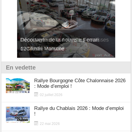
Reportage exclusif dans les coulisses
Découverte de la nouvelle Ferrari
Essai
du Musée Porsche
12Cilindri Manuale
Shift
En vedette
Rallye Bourgogne Côte Chalonnaise 2026
: Mode d’emploi !
02 juillet 2026
Rallye du Chablais 2026 : Mode d’emploi
!
22 mai 2026