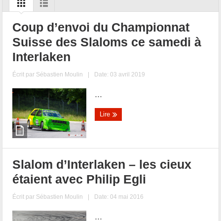
Coup d’envoi du Championnat
Suisse des Slaloms ce samedi à
Interlaken
Écrit par
Sébastien Moulin
|
Date: 03 avril 2019
...
Lire
Slalom d’Interlaken – les cieux
étaient avec Philip Egli
Écrit par
Sébastien Moulin
|
Date: 04 mai 2016
...