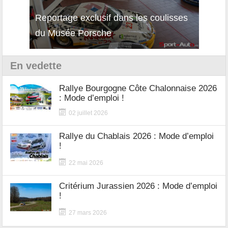
Reportage exclusif dans les coulisses
Décou
du Musée Porsche
12Cil
En vedette
Rallye Bourgogne Côte Chalonnaise 2026
: Mode d’emploi !
02 juillet 2026
Rallye du Chablais 2026 : Mode d’emploi
!
22 mai 2026
Critérium Jurassien 2026 : Mode d’emploi
!
27 mars 2026