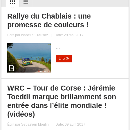
Rallye du Chablais : une
promesse de couleurs !
Écrit par
Isabelle Crausaz
|
Date: 29 mai 2017
...
Lire
WRC – Tour de Corse : Jérémie
Toedtli marque brillamment son
entrée dans l’élite mondiale !
(vidéos)
Écrit par
Sébastien Moulin
|
Date: 09 avril 2017