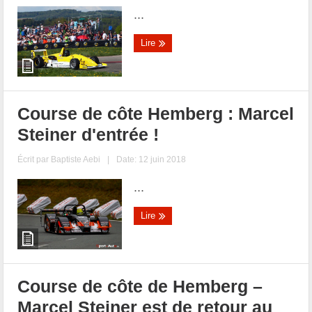
...
Lire
Course de côte Hemberg : Marcel
Steiner d'entrée !
Écrit par
Baptiste Aebi
|
Date: 12 juin 2018
...
Lire
Course de côte de Hemberg –
Marcel Steiner est de retour au