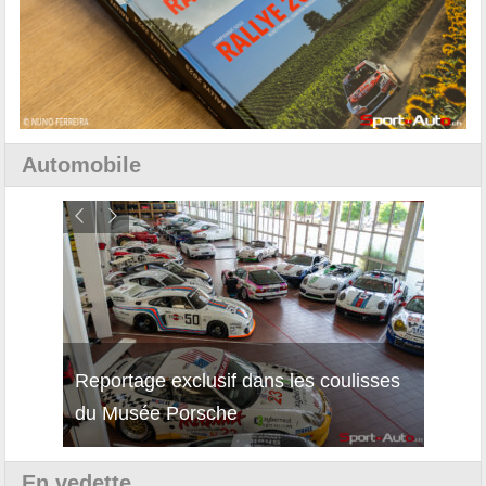
Automobile
Reportage exclusif dans les coulisses
Décou
du Musée Porsche
12Cil
En vedette