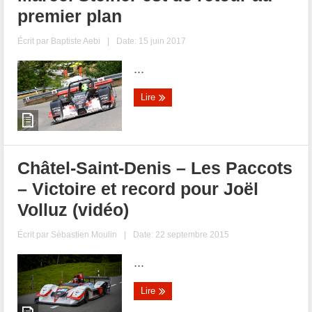
premier plan
Écrit par
Baptiste Aebi
|
Date: 15 juin 2017
...
Lire
Châtel-Saint-Denis – Les Paccots
– Victoire et record pour Joël
Volluz (vidéo)
Écrit par
Sébastien Moulin
|
Date: 22 septembre 2015
...
Lire