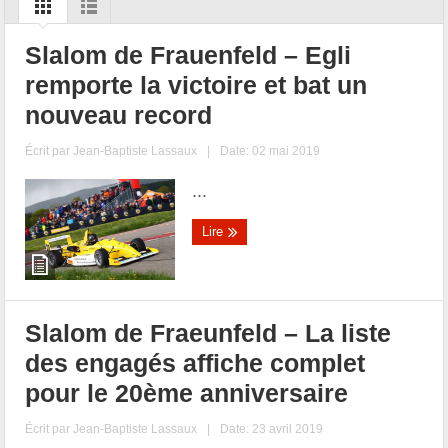
Slalom de Frauenfeld – Egli
remporte la victoire et bat un
nouveau record
Écrit par
Jean-Baptiste Lassaux
|
Date: 02 mai 2019
...
Lire
Slalom de Fraeunfeld – La liste
des engagés affiche complet
pour le 20ème anniversaire
Écrit par
Jean-Baptiste Lassaux
|
Date: 23 avril 2019