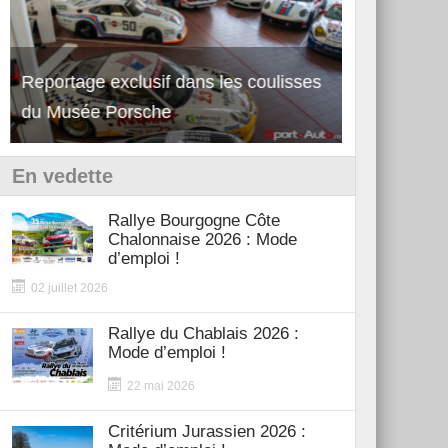
Reportage exclusif dans les coulisses
Découverte de la nouvelle Ferrari
Essai – Po
du Musée Porsche
12Cilindri Manuale
Shift
En vedette
Rallye Bourgogne Côte
Chalonnaise 2026 : Mode
d’emploi !
02 juillet 2026
Rallye du Chablais 2026 :
Mode d’emploi !
22 mai 2026
Critérium Jurassien 2026 :