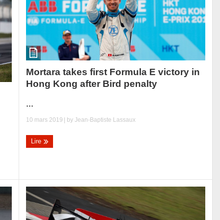
Mortara takes first Formula E victory in
Hong Kong after Bird penalty
...
10 mars 2019
| by
Jean-Baptiste Lassaux
Lire