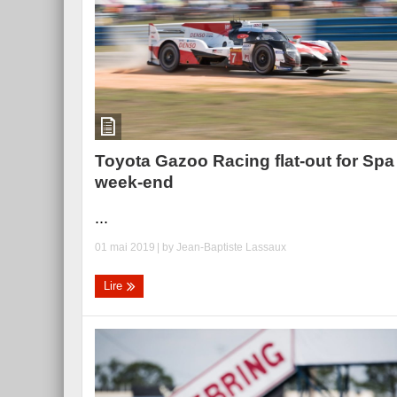
Toyota Gazoo Racing flat-out for Spa
week-end
...
01 mai 2019
| by
Jean-Baptiste Lassaux
Lire