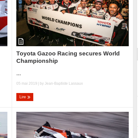
ort
Toyota Gazoo Racing secures World
Championship
...
05 mai 2019
| by
Jean-Baptiste Lassaux
Lire