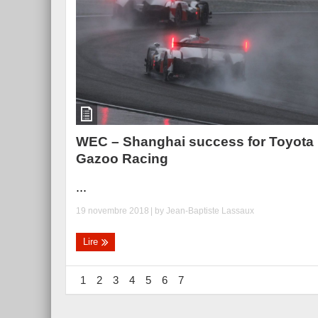
WEC – Shanghai success for Toyota
Gazoo Racing
...
19 novembre 2018
| by
Jean-Baptiste Lassaux
Lire
1
2
3
4
5
6
7