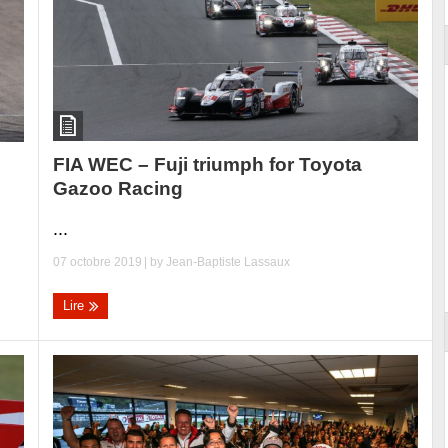
FIA WEC – Fuji triumph for Toyota
Gazoo Racing
...
07 octobre 2019
| by
Jean-Baptiste Lassaux
Lire