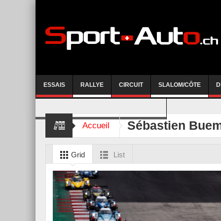
ESSAIS
RALLYE
CIRCUIT
SLALOM/CÔTE
D
COURSE DE CÔTE AYENT-ANZERE 2026
Sébastien Buem
Accueil
Grid
List