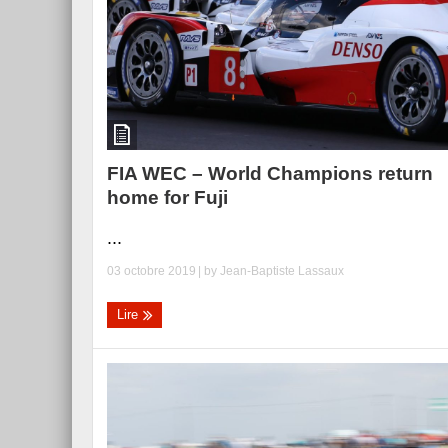
Essai – Morgan Supersp
FIA WEC – World Champions return
home for Fuji
...
03 octobre 2019
| by
Jean-Baptiste Lassaux
Lire