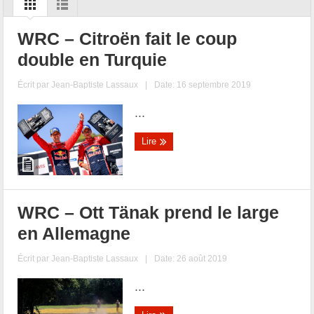
WRC – Citroën fait le coup
double en Turquie
Écrit par
Jean-Baptiste Lassaux
|
Date: 16 septembre 2019
...
Lire
WRC – Ott Tänak prend le large
en Allemagne
Écrit par
Jean-Baptiste Lassaux
|
Date: 26 août 2019
...