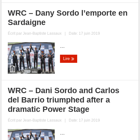
WRC – Dany Sordo l’emporte en
Sardaigne
Écrit par
Jean-Baptiste Lassaux
|
Date: 17 juin 2019
...
Lire
WRC – Dani Sordo and Carlos
del Barrio triumphed after a
dramatic Power Stage
Écrit par
Jean-Baptiste Lassaux
|
Date: 17 juin 2019
...