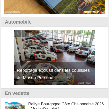
Automobile
Reportage exclusif dans les coulisses
Décou
du Musée Porsche
12Cil
En vedette
Rallye Bourgogne Côte Chalonnaise 2026
: Mode d’emploi !