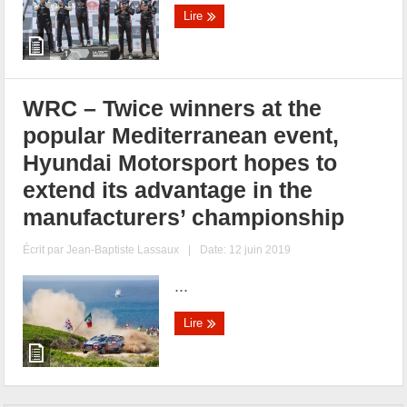
Lire
WRC – Twice winners at the
popular Mediterranean event,
Hyundai Motorsport hopes to
extend its advantage in the
manufacturers’ championship
Écrit par
Jean-Baptiste Lassaux
|
Date: 12 juin 2019
...
Lire