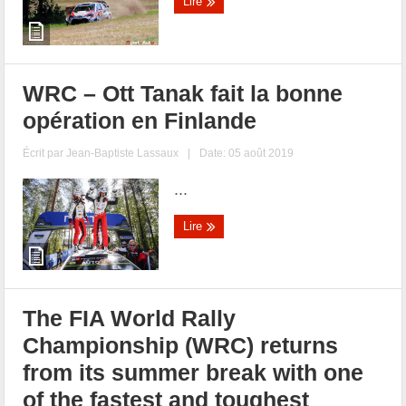
Lire
WRC – Ott Tanak fait la bonne
opération en Finlande
Écrit par
Jean-Baptiste Lassaux
|
Date: 05 août 2019
...
Lire
The FIA World Rally
Championship (WRC) returns
from its summer break with one
of the fastest and toughest