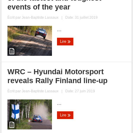
events of the year
Écrit par
Jean-Baptiste Lassaux
|
Date: 31 juillet 2019
...
Lire
WRC – Hyundai Motorsport
reveals Rally Finland line-up
Écrit par
Jean-Baptiste Lassaux
|
Date: 27 juin 2019
...
Lire