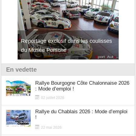
Reportage exclusif dans les coulisses
Découverte de la nouvelle Ferrari
Essai
du Musée Porsche
12Cilindri Manuale
Shift
En vedette
Rallye Bourgogne Côte Chalonnaise 2026
: Mode d’emploi !
02 juillet 2026
Rallye du Chablais 2026 : Mode d’emploi
!
22 mai 2026