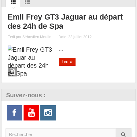
Emil Frey GT3 Jaguar au départ
des 24h de Spa
Écrit par
Sébastien Moulin
|
Date: 23 juillet 2012
...
Lire
Suivez-nous :