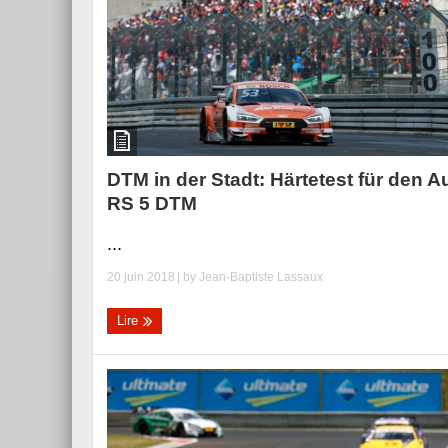
DTM in der Stadt: Härtetest für den A
RS 5 DTM
...
20 juin 2018
| by
Jean-Baptiste Lassaux
Lire