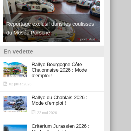
Reportage exclusif dans les coulisses
Découverte de la nouvelle Ferrari
Essai – Po
du Musée Porsche
12Cilindri Manuale
Shift
En vedette
Rallye Bourgogne Côte
Chalonnaise 2026 : Mode
d’emploi !
02 juillet 2026
Rallye du Chablais 2026 :
Mode d’emploi !
22 mai 2026
Critérium Jurassien 2026 :