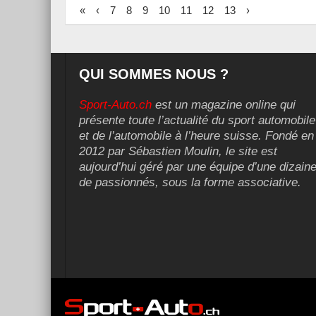
«
‹
7
8
9
10
11
12
13
›
QUI SOMMES NOUS ?
Sport-Auto.ch
est un magazine online qui
présente toute l’actualité du sport automobile
et de l’automobile à l’heure suisse. Fondé en
2012 par Sébastien Moulin, le site est
aujourd’hui géré par une équipe d’une dizain
de passionnés, sous la forme associative.