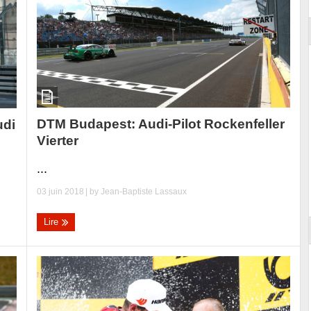
DTM Budapest: Audi-Pilot Rockenfeller
udi
Vierter
...
03 juin 2018
| by
Jean-Baptiste Lassaux
Lire