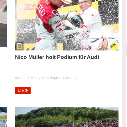
ort
Nico Müller holt Podium für Audi
...
03 juin 2018
| by
Jean-Baptiste Lassaux
Lire