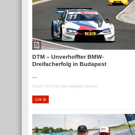
Essai – Morgan Supersp
DTM – Unverhoffter BMW-
Dreifacherfolg in Budapest
...
03 juin 2018
| by
Jean-Baptiste Lassaux
Lire