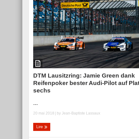
DTM Lausitzring: Jamie Green dank
Reifenpoker bester Audi-Pilot auf Pla
sechs
...
20 mai 2018
| by
Jean-Baptiste Lassaux
Lire