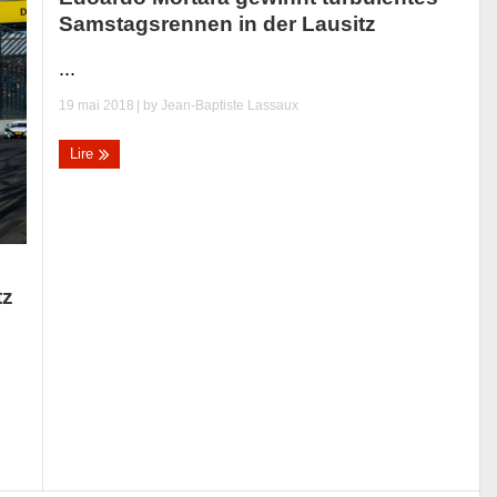
Samstagsrennen in der Lausitz
...
19 mai 2018
| by
Jean-Baptiste Lassaux
Lire
tz