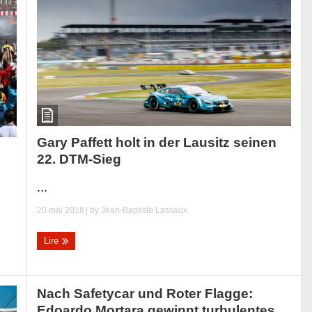
Gary Paffett holt in der Lausitz seinen
22. DTM-Sieg
...
20 mai 2018
| by
Jean-Baptiste Lassaux
Lire
Nach Safetycar und Roter Flagge:
Edoardo Mortara gewinnt turbulentes