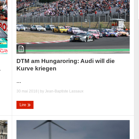
DTM am Hungaroring: Audi will die
:
Kurve kriegen
.
...
30 mai 2018
| by
Jean-Baptiste Lassaux
Lire