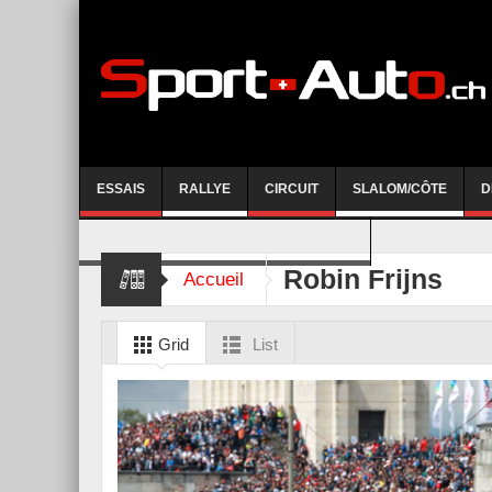
ESSAIS
RALLYE
CIRCUIT
SLALOM/CÔTE
D
COURSE DE CÔTE AYENT-ANZERE 2026
Robin Frijns
Accueil
Grid
List