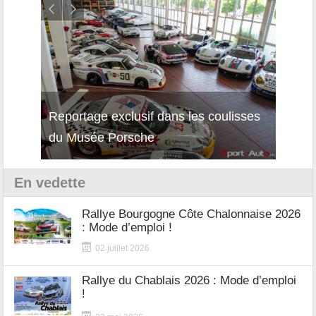
Reportage exclusif dans les coulisses
Décou
du Musée Porsche
12Cil
En vedette
Rallye Bourgogne Côte Chalonnaise 2026
: Mode d’emploi !
02 juillet 2026
Rallye du Chablais 2026 : Mode d’emploi
!