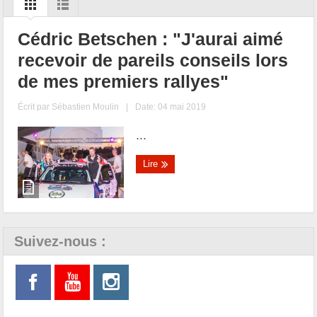
Cédric Betschen : "J'aurai aimé
recevoir de pareils conseils lors
de mes premiers rallyes"
Écrit par
Sébastien Moulin
|
Date: 04 mai 2019
...
Lire
Suivez-nous :