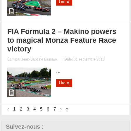
Lire
FIA Formula 2 – Makino powers
to magical Monza Feature Race
victory
Écrit par
Jean-Baptiste Lassaux
|
Date: 01 septembre 2018
...
Lire
‹
1
2
3
4
5
6
7
›
»
Suivez-nous :