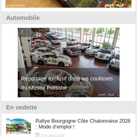
Automobile
Reportage exclusif dans les coulisses
Décou
du Musée Porsche
12Cil
En vedette
Rallye Bourgogne Côte Chalonnaise 2026
: Mode d’emploi !
02 juillet 2026