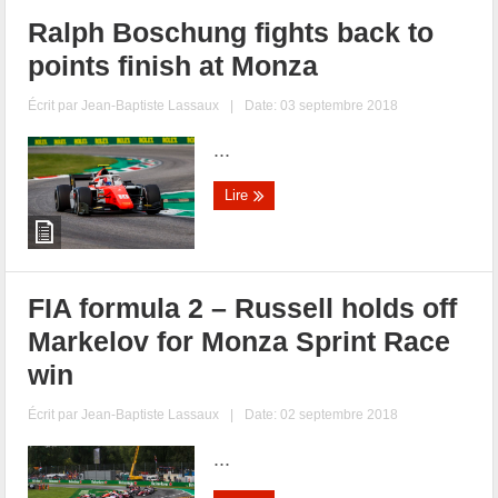
Ralph Boschung fights back to
points finish at Monza
Écrit par
Jean-Baptiste Lassaux
|
Date: 03 septembre 2018
...
Lire
FIA formula 2 – Russell holds off
Markelov for Monza Sprint Race
win
Écrit par
Jean-Baptiste Lassaux
|
Date: 02 septembre 2018
...