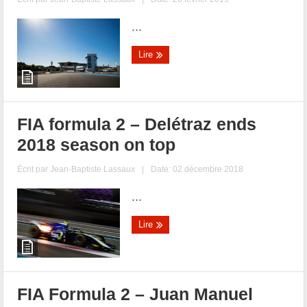
...
Lire
FIA formula 2 – Delétraz ends
2018 season on top
Écrit par
Jean-Baptiste Lassaux
|
Date: 02 décembre 2018
...
Lire
FIA Formula 2 – Juan Manuel