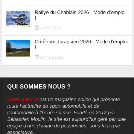
Rallye du Chablais 2026 : Mode d’emploi
!
22 mai 2026
Critérium Jurassien 2026 : Mode d’emploi
!
27 mars 2026
QUI SOMMES NOUS ?
Sport-Auto.ch
est un magazine online qui présente
toute l’actualité du sport automobile et de
l’automobile à l’heure suisse. Fondé en 2012 par
Sébastien Moulin, le site est aujourd’hui géré par une
équipe d’une dizaine de passionnés, sous la forme
associative.