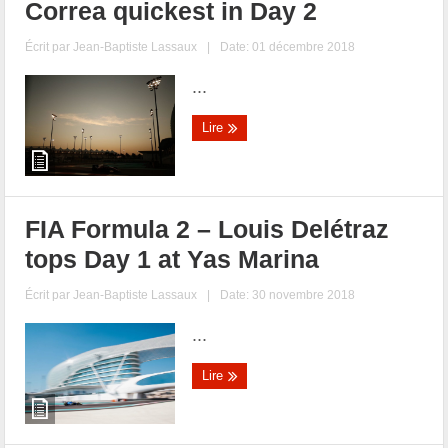
Correa quickest in Day 2
Écrit par
Jean-Baptiste Lassaux
|
Date: 01 décembre 2018
...
Lire
FIA Formula 2 – Louis Delétraz
tops Day 1 at Yas Marina
Écrit par
Jean-Baptiste Lassaux
|
Date: 30 novembre 2018
...
Lire