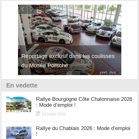
Reportage exclusif dans les coulisses
Décou
du Musée Porsche
12Cil
En vedette
Rallye Bourgogne Côte Chalonnaise 2026
: Mode d’emploi !
02 juillet 2026
Rallye du Chablais 2026 : Mode d’emploi
!