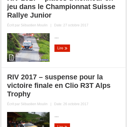
jeu dans le Championnat Suisse
Rallye Junior
Écrit par
Sébastien Moulin
|
Date: 27 octobre 2017
...
Lire
RIV 2017 – suspense pour la
victoire finale en Clio R3T Alps
Trophy
Écrit par
Sébastien Moulin
|
Date: 26 octobre 2017
...
Lire