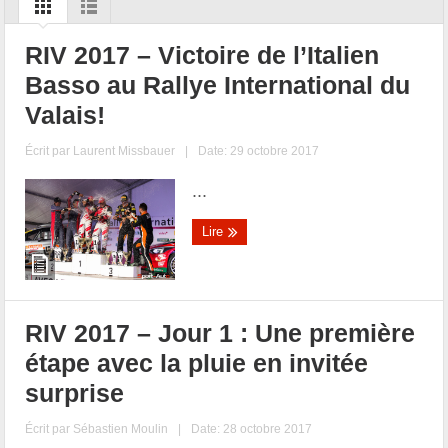
RIV 2017 – Victoire de l’Italien
Basso au Rallye International du
Valais!
Écrit par
Laurent Missbauer
|
Date: 29 octobre 2017
...
Lire
RIV 2017 – Jour 1 : Une première
étape avec la pluie en invitée
surprise
Écrit par
Sébastien Moulin
|
Date: 28 octobre 2017