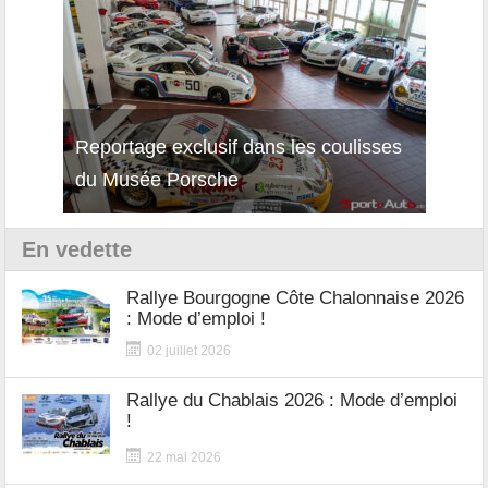
Reportage exclusif dans les coulisses
Décou
du Musée Porsche
12Cil
En vedette
Rallye Bourgogne Côte Chalonnaise 2026
: Mode d’emploi !
02 juillet 2026
Rallye du Chablais 2026 : Mode d’emploi
!
22 mai 2026