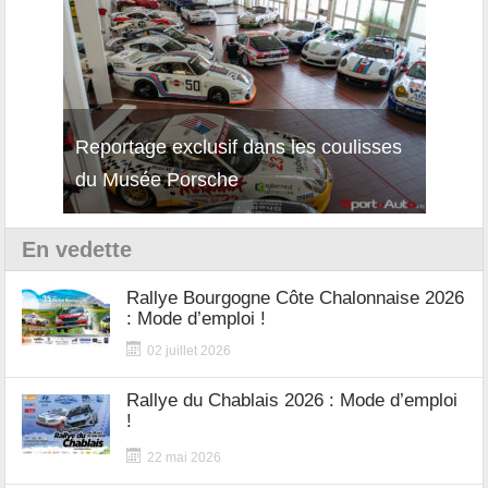
Reportage exclusif dans les coulisses
Décou
du Musée Porsche
12Cil
En vedette
Rallye Bourgogne Côte Chalonnaise 2026
: Mode d’emploi !
02 juillet 2026
Rallye du Chablais 2026 : Mode d’emploi
!
22 mai 2026