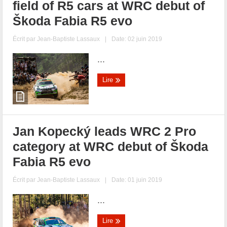
field of R5 cars at WRC debut of
Škoda Fabia R5 evo
Écrit par
Jean-Baptiste Lassaux
|
Date: 02 juin 2019
...
Lire
Jan Kopecký leads WRC 2 Pro
category at WRC debut of Škoda
Fabia R5 evo
Écrit par
Jean-Baptiste Lassaux
|
Date: 01 juin 2019
...
Lire