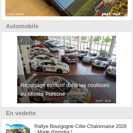
Automobile
Reportage exclusif dans les coulisses
Découverte de la nouvelle Ferrari
Essai
du Musée Porsche
12Cilindri Manuale
Shift
En vedette
Rallye Bourgogne Côte Chalonnaise 2026
: Mode d’emploi !