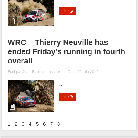
Lire
WRC – Thierry Neuville has
ended Friday’s running in fourth
overall
Écrit par
Jean-Baptiste Lassaux
|
Date: 01 juin 2019
...
Lire
1
2
3
4
5
6
7
8