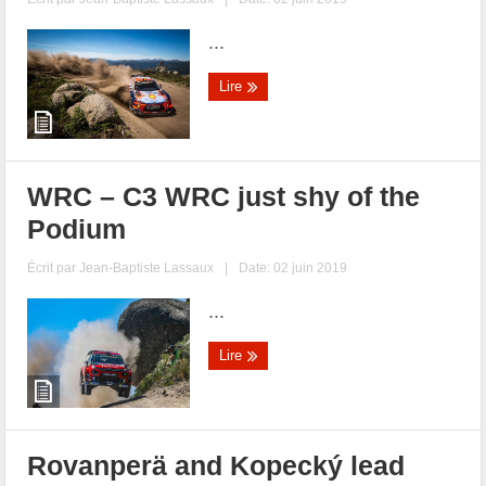
...
Lire
WRC – C3 WRC just shy of the
Podium
Écrit par
Jean-Baptiste Lassaux
|
Date: 02 juin 2019
...
Lire
Rovanperä and Kopecký lead