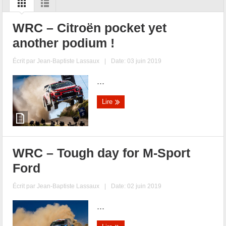
WRC – Citroën pocket yet
another podium !
Écrit par
Jean-Baptiste Lassaux
|
Date: 03 juin 2019
...
Lire
WRC – Tough day for M-Sport
Ford
Écrit par
Jean-Baptiste Lassaux
|
Date: 02 juin 2019
...