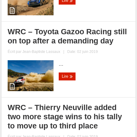
Lire
WRC – Toyota Gazoo Racing still
on top after a demanding day
Écrit par
Jean-Baptiste Lassaux
|
Date: 02 juin 2019
...
Lire
WRC – Thierry Neuville added
two more stage wins to his tally
to move up to third place
Écrit par
Jean-Baptiste Lassaux
|
Date: 02 juin 2019