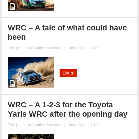
WRC – A tale of what could have
been
Écrit par
Jean-Baptiste Lassaux
|
Date: 01 juin 2019
...
Lire
WRC – A 1-2-3 for the Toyota
Yaris WRC after the opening day
Écrit par
Jean-Baptiste Lassaux
|
Date: 01 juin 2019
...