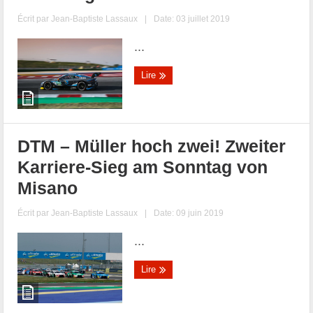
Écrit par
Jean-Baptiste Lassaux
|
Date: 03 juillet 2019
...
Lire
DTM – Müller hoch zwei! Zweiter
Karriere-Sieg am Sonntag von
Misano
Écrit par
Jean-Baptiste Lassaux
|
Date: 09 juin 2019
...
Lire