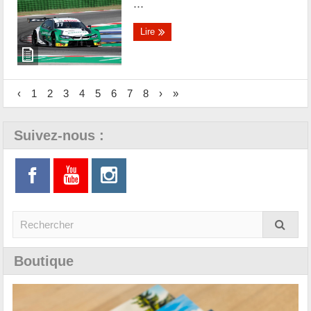
...
Lire
‹
1
2
3
4
5
6
7
8
›
»
Suivez-nous :
Boutique