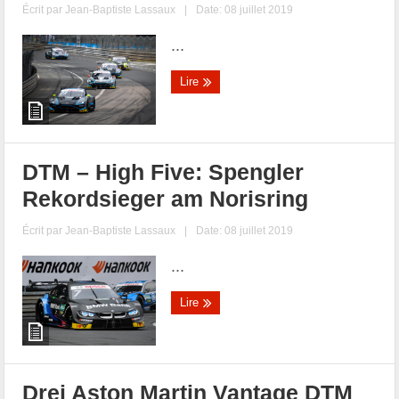
Écrit par
Jean-Baptiste Lassaux
|
Date: 08 juillet 2019
...
Lire
DTM – High Five: Spengler
Rekordsieger am Norisring
Écrit par
Jean-Baptiste Lassaux
|
Date: 08 juillet 2019
...
Lire
Drei Aston Martin Vantage DTM