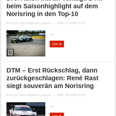
beim Saisonhighlight auf dem
Norisring in den Top-10
Écrit par
Jean-Baptiste Lassaux
|
Date: 07 juillet 2019
...
Lire
DTM – Erst Rückschlag, dann
zurückgeschlagen: René Rast
siegt souverän am Norisring
Écrit par
Jean-Baptiste Lassaux
|
Date: 06 juillet 2019
...
Lire