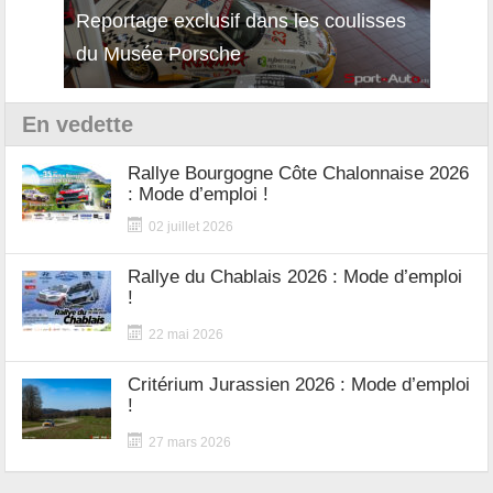
Reportage exclusif dans les coulisses
Décou
du Musée Porsche
12Cil
En vedette
Rallye Bourgogne Côte Chalonnaise 2026
: Mode d’emploi !
02 juillet 2026
Rallye du Chablais 2026 : Mode d’emploi
!
22 mai 2026
Critérium Jurassien 2026 : Mode d’emploi
!
27 mars 2026