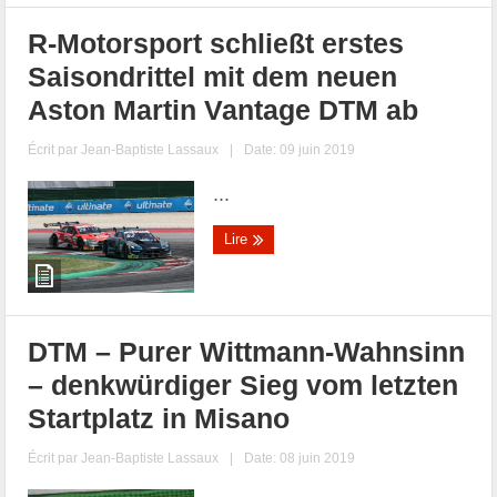
R-Motorsport schließt erstes
Saisondrittel mit dem neuen
Aston Martin Vantage DTM ab
Écrit par
Jean-Baptiste Lassaux
|
Date: 09 juin 2019
...
Lire
DTM – Purer Wittmann-Wahnsinn
– denkwürdiger Sieg vom letzten
Startplatz in Misano
Écrit par
Jean-Baptiste Lassaux
|
Date: 08 juin 2019