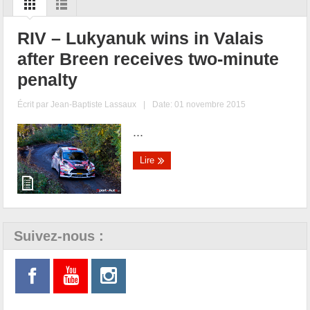
RIV – Lukyanuk wins in Valais
after Breen receives two-minute
penalty
Écrit par
Jean-Baptiste Lassaux
|
Date: 01 novembre 2015
...
Lire
Suivez-nous :