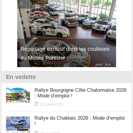
Reportage exclusif dans les coulisses
Décou
du Musée Porsche
12Cil
En vedette
Rallye Bourgogne Côte Chalonnaise 2026
: Mode d’emploi !
02 juillet 2026
Rallye du Chablais 2026 : Mode d’emploi
!