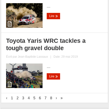
...
Lire
Toyota Yaris WRC tackles a
tough gravel double
Écrit par
Jean-Baptiste Lassaux
|
Date: 29 mai 2019
...
Lire
‹
1
2
3
4
5
6
7
8
›
»