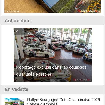
Automobile
Reportage exclusif dans les coulisses
Décou
du Musée Porsche
12Cil
En vedette
Rallye Bourgogne Côte Chalonnaise 2026
: Mode d’emploi !