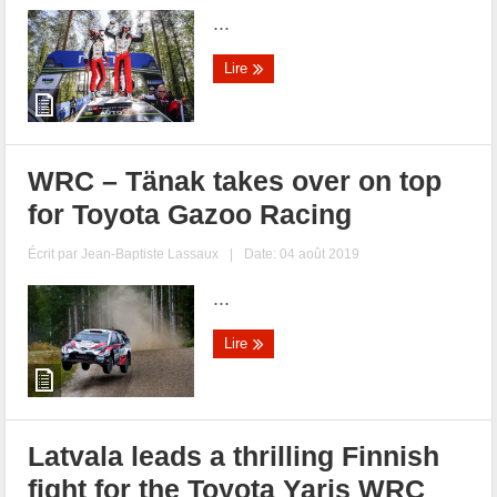
...
Lire
WRC – Tänak takes over on top
for Toyota Gazoo Racing
Écrit par
Jean-Baptiste Lassaux
|
Date: 04 août 2019
...
Lire
Latvala leads a thrilling Finnish
fight for the Toyota Yaris WRC