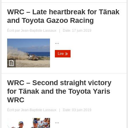
WRC – Late heartbreak for Tänak
and Toyota Gazoo Racing
Écrit par
Jean-Baptiste Lassaux
|
Date: 17 juin 2019
...
Lire
WRC – Second straight victory
for Tänak and the Toyota Yaris
WRC
Écrit par
Jean-Baptiste Lassaux
|
Date: 03 juin 2019
...