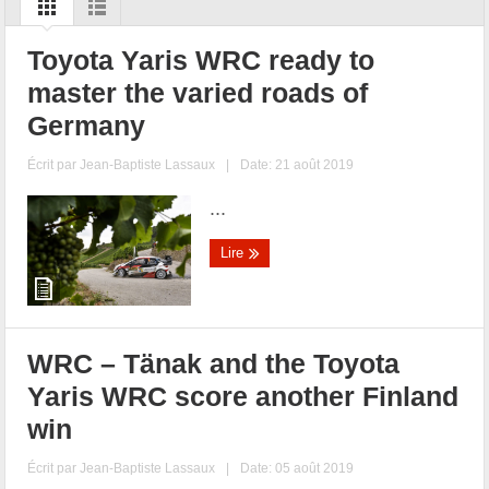
Toyota Yaris WRC ready to
master the varied roads of
Germany
Écrit par
Jean-Baptiste Lassaux
|
Date: 21 août 2019
...
Lire
WRC – Tänak and the Toyota
Yaris WRC score another Finland
win
Écrit par
Jean-Baptiste Lassaux
|
Date: 05 août 2019