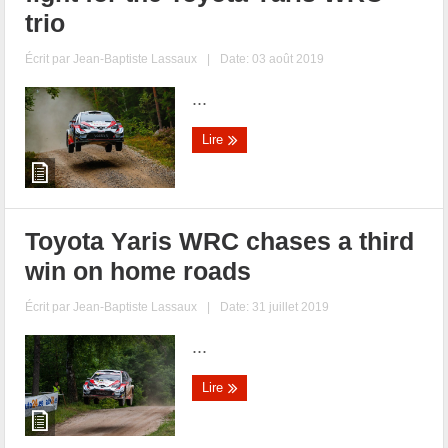
trio
Écrit par
Jean-Baptiste Lassaux
|
Date: 03 août 2019
...
Lire
Toyota Yaris WRC chases a third
win on home roads
Écrit par
Jean-Baptiste Lassaux
|
Date: 31 juillet 2019
...
Lire