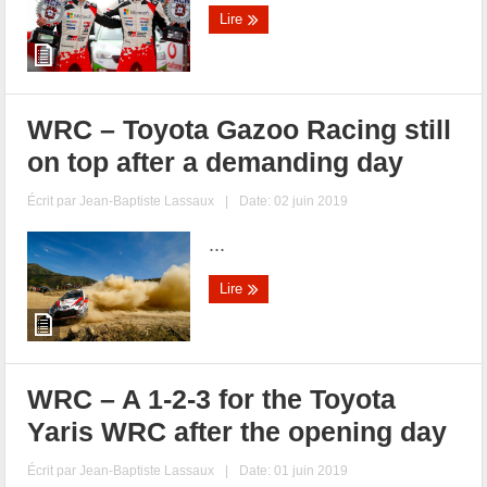
Lire
WRC – Toyota Gazoo Racing still
on top after a demanding day
Écrit par
Jean-Baptiste Lassaux
|
Date: 02 juin 2019
...
Lire
WRC – A 1-2-3 for the Toyota
Yaris WRC after the opening day
Écrit par
Jean-Baptiste Lassaux
|
Date: 01 juin 2019