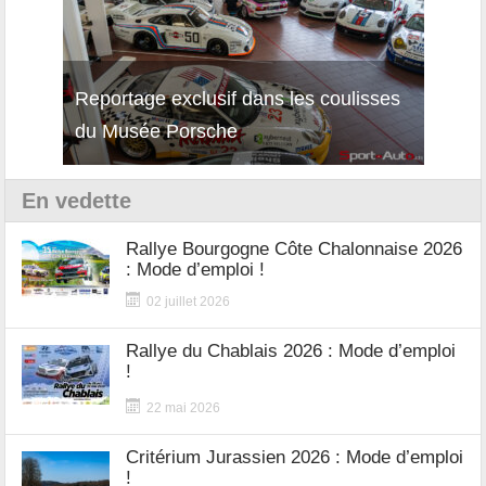
Reportage exclusif dans les coulisses
Décou
du Musée Porsche
12Cil
En vedette
Rallye Bourgogne Côte Chalonnaise 2026
: Mode d’emploi !
02 juillet 2026
Rallye du Chablais 2026 : Mode d’emploi
!
22 mai 2026
Critérium Jurassien 2026 : Mode d’emploi
!