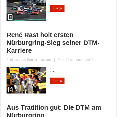
Lire
René Rast holt ersten
Nürburgring-Sieg seiner DTM-
Karriere
Écrit par
Jean-Baptiste Lassaux
|
Date: 08 septembre 2018
...
Lire
Aus Tradition gut: Die DTM am
Nürburgring