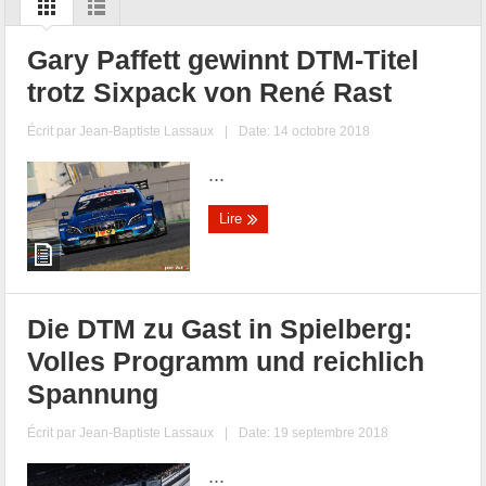
Gary Paffett gewinnt DTM-Titel
trotz Sixpack von René Rast
Écrit par
Jean-Baptiste Lassaux
|
Date: 14 octobre 2018
...
Lire
Die DTM zu Gast in Spielberg:
Volles Programm und reichlich
Spannung
Écrit par
Jean-Baptiste Lassaux
|
Date: 19 septembre 2018
...