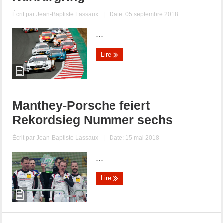
Écrit par
Jean-Baptiste Lassaux
|
Date: 05 septembre 2018
...
Lire
Manthey-Porsche feiert
Rekordsieg Nummer sechs
Écrit par
Jean-Baptiste Lassaux
|
Date: 15 mai 2018
...
Lire