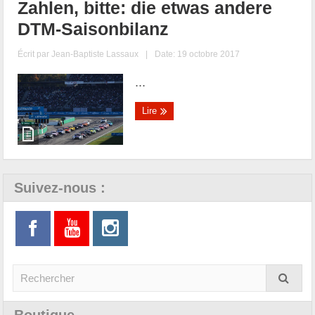
Zahlen, bitte: die etwas andere
DTM-Saisonbilanz
Écrit par
Jean-Baptiste Lassaux
|
Date: 19 octobre 2017
...
Lire
Suivez-nous :
Boutique